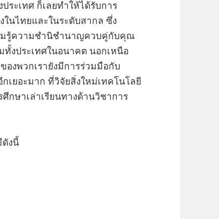
ของประเทศ ก็เลยทำให้ได้รับการ
ยังในไทยและในระดับสากล ซึ่ง
ามรู้ความชำนิชำนาญควบคู่กับคุณ
มทั้งประเทศในอนาคต นอกเหนือ
ของพวกเรายังมีการร่วมมือกับ
เยอะมาก ที่วิจัยสิ่งใหม่เทคโนโลยี
ับการศึกษาเล่าเรียนทางด้านวิชาการ
ังนี้