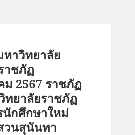
มหาวิทยาลัย
ราชภัฏ
คม 2567 ราชภัฏ
าวิทยาลัยราชภัฏ
รนักศึกษาใหม่
สวนสุนันทา