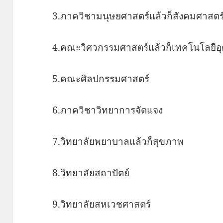
3.ภาควิชามนุษยศาสตร์แล้วก็สังคมศาสตร
4.คณะวิศวกรรมศาสตร์แล้วก็เทคโนโลยี
5.คณะศิลปกรรมศาสตร์
6.ภาควิชาวิทยาการจัดแจง
7.วิทยาลัยพยาบาลแล้วก็สุขภาพ
8.วิทยาลัยสถาปัตย์
9.วิทยาลัยสหเวชศาสตร์