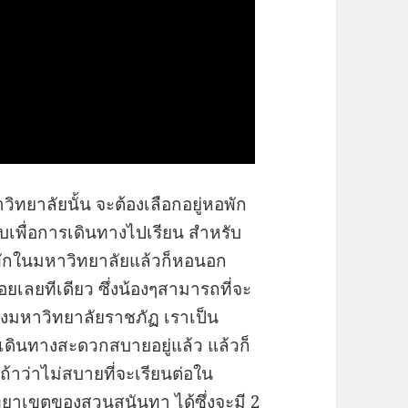
ยาลัยนั้น จะต้องเลือกอยู่หอพัก
ับเพื่อการเดินทางไปเรียน สำหรับ
พักในมหาวิทยาลัยแล้วก็หอนอก
ยเลยทีเดียว ซึ่งน้องๆสามารถที่จะ
งมหาวิทยาลัยราชภัฏ เราเป็น
รเดินทางสะดวกสบายอยู่แล้ว แล้วก็
 ถ้าว่าไม่สบายที่จะเรียนต่อใน
ยาเขตของสวนสุนันทา ได้ซึ่งจะมี 2