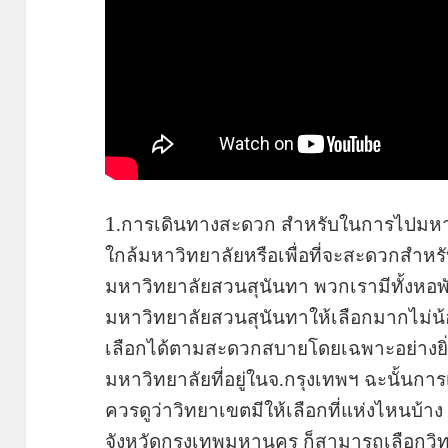
1.การเดินทางสะดวก สำหรับในการไปมหาวิท
ใกล้มหาวิทยาลัยหรือเพื่อที่จะสะดวกสำหร
มหาวิทยาลัยสวนสุนันทา พวกเรามีทั้งหอ
มหาวิทยาลัยสวนสุนันทาให้เลือกมากไม่น้อ
เลือกได้ตามสะดวกสบายโดยเฉพาะอย่างยิ่
มหาวิทยาลัยที่อยู่ในจ.กรุงเทพฯ ฉะนั้นกา
ควรดูว่าวิทยาเขตมีให้เลือกที่แห่งไหนบ้าง
จังหวัดกรุงเทพมหานคร ก็สามารถเลือกวิท