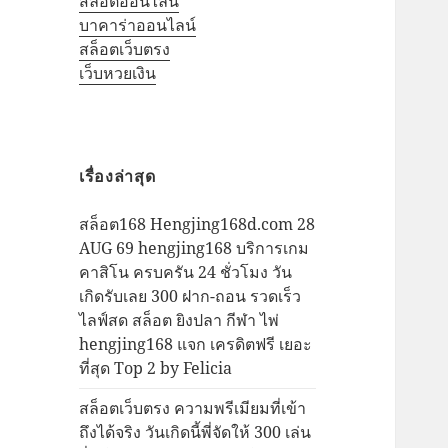
สล็อตออนไลน์
บาคาร่าออนไลน์
สล็อตเว็บตรง
เว็บหวยเงิน
เรื่องล่าสุด
สล็อต168 Hengjing168d.com 28
AUG 69 hengjing168 บริการเกม
คาสิโน ครบครัน 24 ชั่วโมง วัน
เกิดรับเลย 300 ฝาก-ถอน รวดเร็ว
ไลฟ์สด สล็อต ยิงปลา กีฬา ไพ่
hengjing168 แจก เครดิตฟรี เยอะ
ที่สุด Top 2 by Felicia
สล็อตเว็บตรง ความพรีเมียมที่เข้า
ถึงได้จริง วันเกิดนี้พี่จัดให้ 300 เล่น