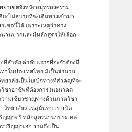
ทยาเขตจังหวัดสมุทรสงคราม
้เคียงไม่สบายที่จะเดินทางเข้ามา
าเขตนี้ได้ เพราะเหตุว่าทาง
จำนวนมากและมีหลักสูตรให้เลือก
ิ่งที่สำคัญลำดับแรกๆที่จะจำต้องมี
นทาในประเทศไทย มีเป็นจำนวน
ิทยาลัยเป็นใบเบิกทางที่สำคัญที่จะ
าวิชาอาชีพที่ต้องการในอนาคต
รมีความเชี่ยวชาญทางด้านภาควิชา
หาวิทยาลัยสวนสุนันทา เราเปิด
นปริญญาตรี หลักสูตรนานาประเทศ
ตรปริญญาเอก รวมถึงเป็น