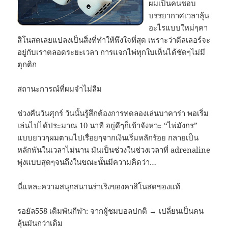
ผมเป็นคนชอบ
บรรยากาศเวลาลุ้น
อะไรแบบใหม่ๆคา
สิโนสดเลยแปลงเป็นสิ่งที่ทำให้พึงใจที่สุด เพราะว่าดีลเลอร์จะ
อยู่กับเราตลอดระยะเวลา การแจกไพ่ทุกใบเห็นได้ชัดๆไม่มี
ตุกติก
สถานะการณ์ที่ผมจำไม่ลืม
ช่วงคืนวันศุกร์ วันนั้นรู้สึกต้องการทดลองเล่นบาคาร่า พอเริ่ม
เล่นไปได้ประมาณ 10 นาที อยู่ดีๆก็เข้าจังหวะ “ไพ่มังกร”
แบบยาวๆผมตามไปเรื่อยๆจากเงินเริ่มหลักร้อย กลายเป็น
หลักพันในเวลาไม่นาน มันเป็นช่วงในช่วงเวลาที่ adrenaline
พุ่งแบบสุดๆจนถึงในขณะนั้นมีความคิดว่า…
นี่แหละความสนุกสนานร่าเริงของคาสิโนสดของแท้
รอยัล558 เดิมพันกีฬา: จากผู้ชมบอลปกติ → เปลี่ยนเป็นคน
ลุ้นมันกว่าเดิม