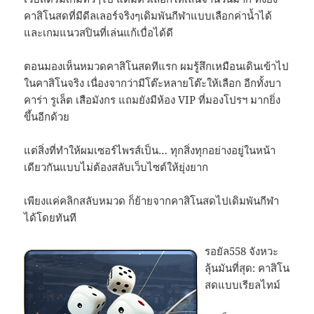
คาสิโนสดที่มีดีลเลอร์จริงๆเดิมพันกีฬาแบบเลือกค่าน้ำได้
และเกมแนวสปินที่เล่นแก้เบื่อได้ดี
ตอนมองเห็นหมวดคาสิโนสดทีแรก ผมรู้สึกเหมือนเดินเข้าไป
ในคาสิโนจริง เนื่องจากว่ามีโต๊ะหลายโต๊ะให้เลือก อีกทั้งบา
คาร่า รูเล็ต เสือมังกร แถมยังมีห้อง VIP ที่มองโปรฯ มากยิ่ง
ขึ้นอีกด้วย
แต่สิ่งที่ทำให้ผมเซอร์ไพรส์เป็น… ทุกสิ่งทุกอย่างอยู่ในหน้า
เดียวกันแบบไม่ต้องสลับเว็บไซต์ให้ยุ่งยาก
เพียงแค่คลิกสลับหมวด ก็ย้ายจากคาสิโนสดไปเดิมพันกีฬา
ได้โดยทันที
รอยัล558 จังหวะ
ลุ้นมันที่สุด: คาสิโน
สดแบบเรียลไทม์