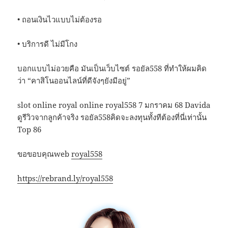
• ถอนเงินไวแบบไม่ต้องรอ
• บริการดี ไม่มีโกง
บอกแบบไม่อวยคือ มันเป็นเว็บไซต์ รอยัล558 ที่ทำให้ผมคิด
ว่า “คาสิโนออนไลน์ที่ดีจังๆยังมีอยู่”
slot online royal online royal558 7 มกราคม 68 Davida
ดูรีวิวจากลูกค้าจริง รอยัล558คิดจะลงทุนทั้งทีต้องที่นี่เท่านั้น
Top 86
ขอขอบคุณweb
royal558
https://rebrand.ly/royal558