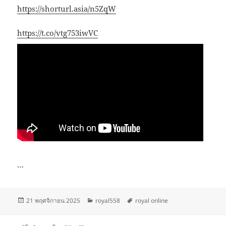
https://shorturl.asia/n5ZqW
https://t.co/vtg753iwVC
…
เขียน
หมวด
ป้าย
21 พฤศจิกายน 2025
royal558
royal online
เมื่อ
หมู่
กำกับ