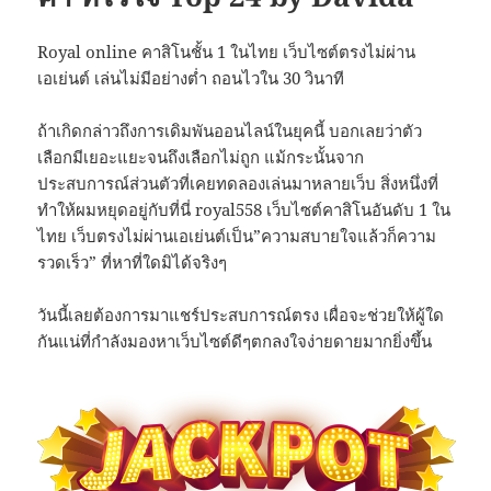
Royal online คาสิโนชั้น 1 ในไทย เว็บไซต์ตรงไม่ผ่าน
เอเย่นต์ เล่นไม่มีอย่างต่ำ ถอนไวใน 30 วินาที
ถ้าเกิดกล่าวถึงการเดิมพันออนไลน์ในยุคนี้ บอกเลยว่าตัว
เลือกมีเยอะแยะจนถึงเลือกไม่ถูก แม้กระนั้นจาก
ประสบการณ์ส่วนตัวที่เคยทดลองเล่นมาหลายเว็บ สิ่งหนึ่งที่
ทำให้ผมหยุดอยู่กับที่นี่ royal558 เว็บไซต์คาสิโนอันดับ 1 ใน
ไทย เว็บตรงไม่ผ่านเอเย่นต์เป็น”ความสบายใจแล้วก็ความ
รวดเร็ว” ที่หาที่ใดมิได้จริงๆ
วันนี้เลยต้องการมาแชร์ประสบการณ์ตรง เผื่อจะช่วยให้ผู้ใด
กันแน่ที่กำลังมองหาเว็บไซต์ดีๆตกลงใจง่ายดายมากยิ่งขึ้น