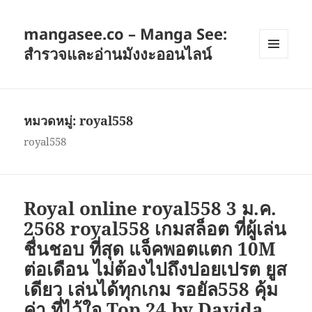
mangasee.co – Manga See:
สำรวจและอ่านมังงะออนไลน์
เมนู
และวิด
เจ็ต
หมวดหมู่:
royal558
royal558
Royal online royal558 3 ม.ค.
2568 royal558 เกมสล็อต ที่ผู้เล่น
ชื่นชอบ ที่สุด แจ็คพอตแตก 10M
ต่อเดือน ไม่ต้องไปถึงปอยเปรต ยูส
เดียว เล่นได้ทุกเกม รอยัล558 คุ้ม
ค่า ที่ไว้ใจ Top 24 by Davida