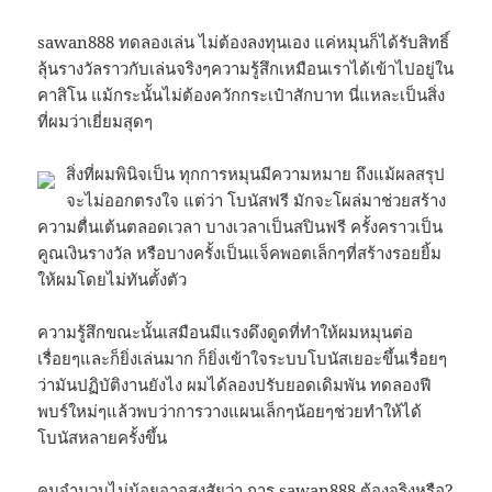
sawan888 ทดลองเล่น ไม่ต้องลงทุนเอง แค่หมุนก็ได้รับสิทธิ์
ลุ้นรางวัลราวกับเล่นจริงๆความรู้สึกเหมือนเราได้เข้าไปอยู่ใน
คาสิโน แม้กระนั้นไม่ต้องควักกระเป๋าสักบาท นี่แหละเป็นสิ่ง
ที่ผมว่าเยี่ยมสุดๆ
สิ่งที่ผมพินิจเป็น ทุกการหมุนมีความหมาย ถึงแม้ผลสรุป
จะไม่ออกตรงใจ แต่ว่า โบนัสฟรี มักจะโผล่มาช่วยสร้าง
ความตื่นเต้นตลอดเวลา บางเวลาเป็นสปินฟรี ครั้งคราวเป็น
คูณเงินรางวัล หรือบางครั้งเป็นแจ็คพอตเล็กๆที่สร้างรอยยิ้ม
ให้ผมโดยไม่ทันตั้งตัว
ความรู้สึกขณะนั้นเสมือนมีแรงดึงดูดที่ทำให้ผมหมุนต่อ
เรื่อยๆและก็ยิ่งเล่นมาก ก็ยิ่งเข้าใจระบบโบนัสเยอะขึ้นเรื่อยๆ
ว่ามันปฏิบัติงานยังไง ผมได้ลองปรับยอดเดิมพัน ทดลองฟี
พบร์ใหม่ๆแล้วพบว่าการวางแผนเล็กๆน้อยๆช่วยทำให้ได้
โบนัสหลายครั้งขึ้น
คนจำนวนไม่น้อยอาจสงสัยว่า การ sawan888 ต้องจริงหรือ?