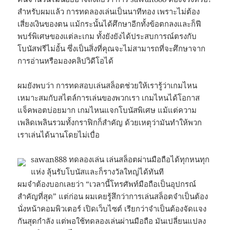
สำหรับผมแล้ว การทดลองเล่นเป็นนาทีทอง เพราะไม่ต้อง
เสี่ยงเงินของตน แม้กระนั้นได้ศึกษาอีกทั้งข้อตกลงและก็ฟี
พบร์พิเศษของแต่ละเกม ทั้งยังยังได้ประสบการณ์ตรงกับ
โบนัสฟรีไม่อั้น ซึ่งเป็นสิ่งที่คุณจะไม่สามารถที่จะศึกษาจาก
การอ่านหรือมองคลิปวิดีโอได้
ผมยังพบว่า การทดสอบเล่นสล็อตช่วยให้เรารู้ว่าเกมไหน
เหมาะสมกับสไตล์การเล่นของพวกเรา เกมไหนได้โอกาส
แจ็คพอตบ่อยมาก เกมไหนแจกโบนัสพิเศษ แม้แต่ความ
เพลิดเพลินรวมทั้งกราฟิกก็สำคัญ ด้วยเหตุว่ามันทำให้พวก
เราเล่นได้นานโดยไม่เบื่อ
sawan888 ทดลองเล่น เล่นสล็อตผ่านมือถือได้ทุกหนทุก
แห่ง ลุ้นรับโบนัสและก็รางวัลใหญ่ได้ทันที
ผมจำต้องบอกเลยว่า “เวลานี้โทรศัพท์มือถือเป็นอุปกรณ์
สำคัญที่สุด” แต่ก่อน ผมเคยรู้สึกว่าการเล่นสล็อตจำเป็นต้อง
นั่งหน้าคอมพิวเตอร์ เปิดเว็บไซต์ เรียกว่าจำเป็นต้องจัดแจง
กันสุดกำลัง แต่พอใช้ทดลองเล่นผ่านมือถือ มันเปลี่ยนแปลง