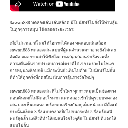
Sawan888 ทดลองเล่น เล่นสล็อต มีโบนัสฟรีไม่ยั้งให้ท่านลุ้น
ในทุกๆการหมุน ได้ตลอดระยะเวลา!
เมื่อไม่นานมานี้ ผมได้โอกาสได้ลอง ทดสอบเล่นสล็อต
sawan888 ทดลองเล่น แบบที่ผู้คนจำนวนมากอาจยังไม่เคย
สัมผัส ผมอยากเล่าให้ฟังถึงความสนุกสนานร่าเริงรวมทั้ง
ความตื่นเต้นจากประสบการณ์ตรงที่ได้เจอ เพราะไม่ใช่แค่
การหมุนวงล้อปกติ แม้กระนั้นยังเต็มไปด้วย โบนัสฟรีไม่อั้น
ที่ทำให้ทุกครั้งที่กดสปิน เป็นการลุ้นรางวัลใหม่ๆ
sawan888
ทดลองเล่น ที่ไม่ซ้ำใคร ทุกการหมุนเป็นช่องทาง
ตอนต้นผมก็ไม่คิดอะไรมาก แค่ทดลองเข้าไปดูระบบทดลอง
เล่น มองเห็นเกมหลายร้อยเกมเรียงกันอยู่เต็มหน้าจอ มีตั้งแม้
กระนั้นสล็อต 3 รีลแบบคลาสสิกไปจนกระทั่ง 5 รีลพร้อมฟี
พบร์สุดล้ำ แต่สิ่งที่ทำให้ผมสนใจจริงๆคือ โบนัสฟรี ที่แจกให้
แบบไม่อั้น