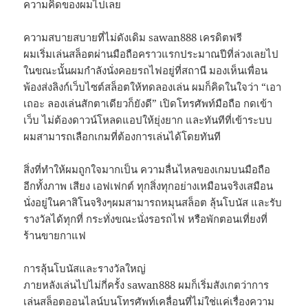
ความคิดของผมไปเลย
ความสบายสบายที่ไม่ดังเดิม sawan888 เครดิตฟรี
ผมเริ่มเล่นสล็อตผ่านมือถือคราวแรกประมาณปีที่ล่วงเลยไป
ในขณะนั้นผมกำลังนั่งคอยรถไฟอยู่ที่สถานี มองเห็นเพื่อน
พ้องส่งลิงก์เว็บไซต์สล็อตให้ทดลองเล่น ผมก็คิดในใจว่า “เอา
เถอะ ลองเล่นสักตาเดียวก็ยังดี” เปิดโทรศัพท์มือถือ กดเข้า
เว็บ ไม่ต้องดาวน์โหลดแอปให้ยุ่งยาก และทันทีที่เข้าระบบ
ผมสามารถเลือกเกมที่ต้องการเล่นได้โดยทันที
สิ่งที่ทำให้ผมถูกใจมากเป็น ความลื่นไหลของเกมบนมือถือ
อีกทั้งภาพ เสียง เอฟเฟกต์ ทุกสิ่งทุกอย่างเหมือนจริงเสมือน
นั่งอยู่ในคาสิโนจริงๆผมสามารถหมุนสล็อต ลุ้นโบนัส และรับ
รางวัลได้ทุกที่ กระทั่งขณะนั่งรอรถไฟ หรือพักตอนเที่ยงที่
ร้านขายกาแฟ
การลุ้นโบนัสและรางวัลใหญ่
ภายหลังเล่นไปไม่กี่ครั้ง sawan888 ผมก็เริ่มสังเกตว่าการ
เล่นสล็อตออนไลน์บนโทรศัพท์เคลื่อนที่ไม่ใช่แค่เรื่องความ