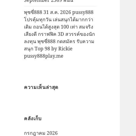
September 2569 พนัน
พุซซี่888 31 ส.ค. 2026 pussy888
โปรคุ้มทุกวัน เล่นสนุกได้มากกว่า
เดิม ถอนได้สูงสุด 100 เท่า สมจริง
เสียงดี กราฟฟิค 3D สวรรค์ของนัก
ลงทุน พุซซี่888 กดสมัคร รับความ
สนุก Top 98 by Rickie
pussy888play.me
ความเห็นล่าสุด
คลังเก็บ
กรกฎาคม 2026