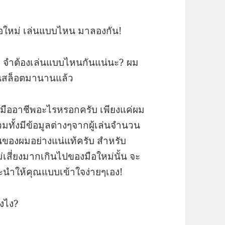
ือใหม่ เล่นแบบไหน มาลองกัน!
ยง จำต้องเล่นแบบไหนกันแน่นะ? ผม
่นสล็อตมานานแล้ว
นมืออาชีพอะไรหรอกครับ เพียงแค่ผม
ทั้งมีข้อมูลต่างๆจากผู้เล่นจำนวน
านของผมอย่างแน่แท้ครับ สำหรับ
เสี่ยงมากเกินไปของมือใหม่นั้น จะ
นะนำให้คุณแบบเข้าใจง่ายๆเอง!
ังไง?