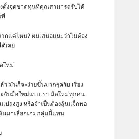
ตั้งจุดขาดทุนที่คุณสามารถรับได้
ที
ือมากแค่ไหน? ผมเสนอแนะว่าไม่ต้อง
กได้เลย
ือใหม่
 มันก็จะง่ายขึ้นมากๆครับ เรื่อง
าะกับมือใหม่แบบเรา มือใหม่ทุกคน
นแปลงสูง หรือจำเป็นต้องลุ้นแจ็กพอ
้วหันมาเลือกเกมกลุ่มนี้แทน
ม