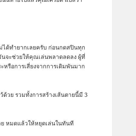
 ไม่ได้ทำยากเลยครับ ก่อนกดสปินทุก
มันจะช่วยให้คุณเล่นพลาดลดลง ผู้ที่
ระหรือการเสี่ยงจากการเดิมพันมาก
ว้ด้วย รวมทั้งการสร้างเส้นตายนี้มี 3
ด้วย หมดแล้วให้หยุดเล่นในทันที