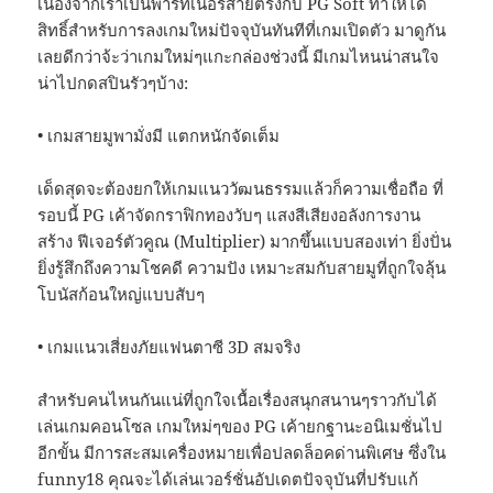
เนื่องจากเราเป็นพาร์ทเนอร์สายตรงกับ PG Soft ทำให้ได้
สิทธิ์สำหรับการลงเกมใหม่ปัจจุบันทันทีที่เกมเปิดตัว มาดูกัน
เลยดีกว่าจ้ะว่าเกมใหม่ๆแกะกล่องช่วงนี้ มีเกมไหนน่าสนใจ
น่าไปกดสปินรัวๆบ้าง:
• เกมสายมูพามั่งมี แตกหนักจัดเต็ม
เด็ดสุดจะต้องยกให้เกมแนววัฒนธรรมแล้วก็ความเชื่อถือ ที่
รอบนี้ PG เค้าจัดกราฟิกทองวับๆ แสงสีเสียงอลังการงาน
สร้าง ฟีเจอร์ตัวคูณ (Multiplier) มากขึ้นแบบสองเท่า ยิ่งปั่น
ยิ่งรู้สึกถึงความโชคดี ความปัง เหมาะสมกับสายมูที่ถูกใจลุ้น
โบนัสก้อนใหญ่แบบสับๆ
• เกมแนวเสี่ยงภัยแฟนตาซี 3D สมจริง
สำหรับคนไหนกันแน่ที่ถูกใจเนื้อเรื่องสนุกสนานๆราวกับได้
เล่นเกมคอนโซล เกมใหม่ๆของ PG เค้ายกฐานะอนิเมชั่นไป
อีกขั้น มีการสะสมเครื่องหมายเพื่อปลดล็อคด่านพิเศษ ซึ่งใน
funny18 คุณจะได้เล่นเวอร์ชั่นอัปเดตปัจจุบันที่ปรับแก้