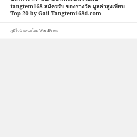
tangtem168 สมัครรับ ของรางวัล มูลค่าสูงเพียบ
Top 20 by Gail Tangtem168d.com
ภูมิใจนำเสนอโดย WordPress