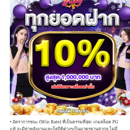
• อัตราการชนะ (Win Rate) ที่เป็นธรรมที่สุด: เกมสล็อต PG
แท้ จะมีค่าพลังงานและก็สถิติต่างๆเป็นมาตรฐานสากล ไม่มี