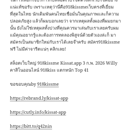
แน่แท้ขอรับ เพราะเหตุว่านี่คือ918kissmeเว็บตรงที่เยี่ยม
ที่สุดในไทย นักเดิมพันคนไทยเชื่อมั่นในคุณภาพและก็ความ
ปลอดภัยสูง แล้วก็ผมบอกเลยว่า จากเหตุผลทั้งผองที่ผมยกมา
นั้น ยังไม่ใช่เหตุผลทั้งปวงที่คุณควรมาเล่นกับเราเลยครับผม
แม้คุณอยากรู้และต้องการทดลองพิสูจน์ด้วยตัวเองล่ะก็ มา
สมัครเป็นสมาชิกใหม่กับเราได้เลยจ๊าครับ สมัคร918kissme
ฟรี ไม่มีค่าจารีตแน่ๆ คลิกเลย!
สล็อตเว็บใหญ่ 918kissme Kissat.app 3 ก.พ. 2026 Willy
คาสิโนออนไลน์ 918kiss แตกหนัก Top 41
ขอขอบคุณby
918kissme
https://rebrand.ly/kissat-app
https://cutly.info/kissat-app
https://bitt.to/q42nin