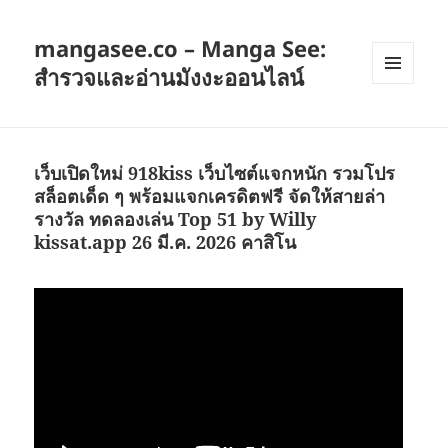
mangasee.co – Manga See:
สำรวจและอ่านมังงะออนไลน์
เมนู
และวิด
เจ็ต
เว็บเปิดใหม่ 918kiss เว็บไซต์แจกหนัก รวมโปร
สล็อตเด็ด ๆ พร้อมแจกเครดิตฟรี จัดให้สายล่า
รางวัล ทดลองเล่น Top 51 by Willy
kissat.app 26 มี.ค. 2026 คาสิโน