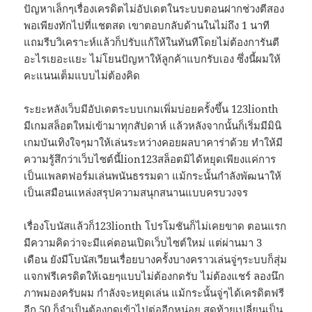
ปัญหาเล็กๆเรื่องเครดิตไม่อัปเดตในระบบตอนฝากช่วงตีสอง
พอเพียงทักไปที่แชตสด เขาตอบกลับด้านในไม่ถึง 1 นาที
แถมรีบวิเคราะห์แล้วก็ปรับแก้ให้ในทันทีโดยไม่ต้องการันตี
อะไรเยอะแยะ ไม่โยนปัญหาให้ลูกค้าแบกรับเอง ซึ่งนี้ผมให้
คะแนนเต็มแบบไม่ต้องคิด
ระยะหลังเว็บมีอัปเดตระบบเกมเพิ่มบ่อยครั้งขึ้น 123lionth
มีเกมสล็อตใหม่เข้ามาทุกสัปดาห์ แล้วหลังจากนั้นก็เริ่มมีมินิ
เกมบันเทิงใจๆมาให้เล่นระหว่างคอยผลบาคาร่าด้วย ทำให้มี
ความรู้สึกว่าเว็บไซต์นี้lion123สล็อตมิได้หยุดเพียงแค่การ
เป็นแพลตฟอร์มเล่นพนันธรรมดา แม้กระนั้นกำลังพัฒนาให้
เป็นเสมือนแหล่งสรุปความสนุกสนานแบบครบวงจร
เรื่องโบนัสแล้วก็123lionth โปรโมชันก็ไม่เคยขาด ตอนแรก
มีความคิดว่าจะมีแค่ตอนเปิดเว็บไซต์ใหม่ แต่ผ่านมา 3
เดือน ยังมีโบนัสเวียนเรื่อยบางครั้งบางคราวเล่นจู่ๆระบบก็สุ่ม
แจกฟรีเครดิตให้เฉยๆแบบไม่ต้องกดรับ ไม่ต้องแชร์ ลองนึก
ภาพมองครับผม กำลังจะหยุดเล่น แม้กระนั้นจู่ๆได้เครดิตฟรี
อีก 50 ก็จำเป็นต้องกดเข้าไปต่ออีกหน่อย สุดท้ายเปลี่ยนเป็น