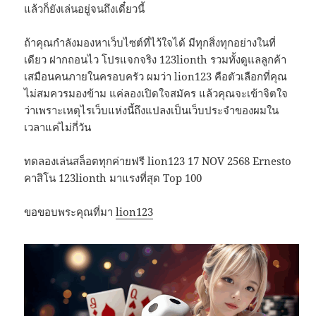
แล้วก็ยังเล่นอยู่จนถึงเดี๋ยวนี้
ถ้าคุณกำลังมองหาเว็บไซต์ที่ไว้ใจได้ มีทุกสิ่งทุกอย่างในที่
เดียว ฝากถอนไว โปรแจกจริง 123lionth รวมทั้งดูแลลูกค้า
เสมือนคนภายในครอบครัว ผมว่า lion123 คือตัวเลือกที่คุณ
ไม่สมควรมองข้าม แค่ลองเปิดใจสมัคร แล้วคุณจะเข้าจิตใจ
ว่าเพราะเหตุไรเว็บแห่งนี้ถึงแปลงเป็นเว็บประจำของผมใน
เวลาแค่ไม่กี่วัน
ทดลองเล่นสล็อตทุกค่ายฟรี lion123 17 NOV 2568 Ernesto
คาสิโน 123lionth มาแรงที่สุด Top 100
ขอขอบพระคุณที่มา
lion123