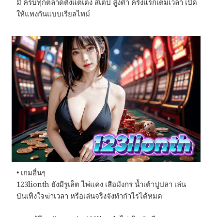
มี ครบทุกตลาดตั้งแต่เต็ง สเต็ป สูงต่ำ ครึ่งแรกเต็มเวลา เปิด
ให้แทงกันแบบเรียลไทม์
• เกมอื่นๆ
123lionth ยังมีรูเล็ต ไพ่แคง เสือมังกร น้ำเต้าปูปลา เล่น
บันเทิงใจฆ่าเวลา หรือเล่นจริงจังทำกำไรได้หมด