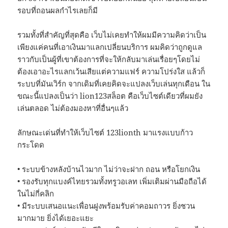
รอบที่ถอนผลกำไรเลยก็มี
รวมทั้งที่สำคัญที่สุดคือ เว็บไม่เคยทำให้ผมมีความคิดว่าเป็น
เพียงแค่คนที่เอาเงินมาแลกเปลี่ยนบริการ ผมคิดว่าถูกดูแล
ราวกับเป็นผู้ที่เขาต้องการที่จะให้กลับมาเล่นเรื่อยๆโดยไม่
ต้องเอาอะไรแลกเว้นเสียแต่ความแฟร์ ความโปร่งใส แล้วก็
ระบบที่มันเวิร์ก จากเดิมที่เคยคิดจะแปลงเว็บเล่นทุกเดือน ใน
ขณะนี้แปลงเป็นว่า lion123สล็อต คือเว็บไซต์เดียวที่ผมยัง
เล่นตลอด ไม่ต้องมองหาที่อื่นๆแล้ว
ลักษณะเด่นที่ทำให้เว็บไซต์ 123lionth มาแรงแบบก้าว
กระโดด
• ระบบข้างหลังบ้านไวมาก ไม่ว่าจะฝาก ถอน หรือโยกเงิน
• รองรับทุกแบงค์ไทยรวมทั้งทรูวอเลท เพิ่มเติมผ่านมือถือได้
ในไม่กี่คลิก
• มีระบบเสนอแนะเพื่อนฝูงพร้อมรับค่าคอมถาวร ยิ่งชวน
มากมาย ยิ่งได้เยอะแยะ