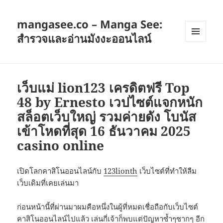
mangasee.co – Manga See:
สำรวจและอ่านมังงะออนไลน์
เมนู
และวิด
เจ็ต
เว็บแม่ lion123 เครดิตฟรี Top
48 by Ernesto เวปไซต์แจกหนัก
สล็อตเว็บใหญ่ รวมค่ายดัง โบนัส
เข้าโหดที่สุด 16 ธันวาคม 2025
casino online
เปิดโลกคาสิโนออนไลน์กับ
123lionth
เว็บไซต์ที่ทำให้ลืม
เว็บเดิมที่เคยเล่นมา
ก่อนหน้านี้ที่ผ่านมาผมคือหนึ่งในผู้ที่หมดเชื่อถือกับเว็บไซต์
คาสิโนออนไลน์ไปแล้ว เล่นกี่เจ้าก็พบแต่ปัญหาซ้ำๆซากๆ อีก