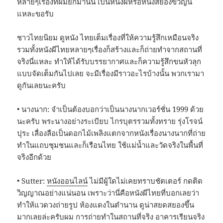
หลายๆเรื่องที่ผมยกมานั้น เป็นหนังผีหรือหนังสยองขวัญนี่
แหละขอรับ
ชาวไทยนิยม ดูหนัง ไทยเต็มเรื่องที่ให้ความรู้สึกเหมือนจริง
รวมทั้งหนังผีไทยหลายๆเรื่องก็สร้างและก็ถ่ายทำจากสถานที่
จริงนี่แหละ ทำให้ได้รับบรรยากาศและก็ความรู้สึกขนหัวลุก
แบบจัดเต็มกันไปเลย จะมีเรื่องมีราวอะไรบ้างนั้น พวกเรามา
ดูกันเลยนะครับ
• นางนาก: จำเป็นต้องบอกว่าเป็นนางนากเวอร์ชั่น 1999 ด้วย
นะครับ พระนางอย่างระเบียบ ไกรบุตรรวมทั้งทราย รุ่งโรจน์
ปุระ เลื่องลือเป็นดอกไม้เพลิงแตกจากหนังเรื่องนางนากที่ถ่าย
ทำในแถบชุมชนและก็เรือนไทย ใช้แม่น้ำและวัดจริงในพื้นที่
จริงอีกด้วย
• Sutter:
หนังออนไลน์
ไม่มีผู้ใดไม่เคยทราบชัตเตอร์ กดติด
วิญญาณอย่างแน่นอน เพราะว่านี่คือหนังผีไทยที่บอกเลยว่า
ทำให้แวดวงถ่ายรูป ห้องแดงในตำนาน ดูน่าสยดสยองขึ้น
มากเลยล่ะครับผม การถ่ายทำในสถานที่จริง อาคารเรียนจริง