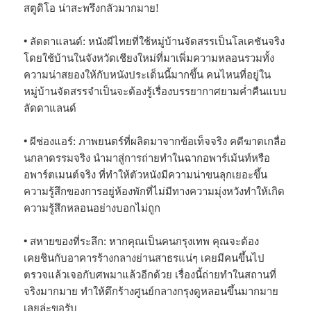
สตูดิโอ น่าสะพรึงกลัวมากมาย!
• ลัดดาแลนด์: หนังผีไทยที่ใช้หมู่บ้านจัดสรรเป็นโลเคชันจริง
โดยใช้บ้านในจังหวัดเชียงใหม่ที่มาเพิ่มความหลอนรวมทั้ง
ความน่าสยองให้กับหนังประเด็นนี้มากขึ้น คนไหนที่อยู่ใน
หมู่บ้านจัดสรรจำเป็นจะต้องรู้เรื่องบรรยากาศยามค่ำคืนแบบ
ลัดดาแลนด์
• ผีช่องแอร์: ภาพยนตร์ที่ผลิตมาจากข้อเท็จจริง คดีฆาตเกลื่อ
นกลาดรรมจริง นำมาสู่การถ่ายทำในฉากอพาร์เม้นท์หรือ
อพาร์ตเมนต์จริง ที่ทำให้ตัวหนังมีความน่าขนลุกเยอะขึ้น
ความรู้สึกของการอยู่ห้องพักที่ไม่มีทางความมุ่งหวังทำให้เกิด
ความรู้สึกหลอนอย่างบอกไม่ถูก
• สหายของที่ระลึก: หากคุณเป็นคนกรุงเทพ คุณจะต้อง
เคยชินกับอาคารร้างกลางย่านสาธรแน่ๆ เคยมีคนขึ้นไป
ตรวจแล้วเจอกับศพมาแล้วอีกด้วย เรื่องนี้ถ่ายทำในสถานที่
จริงมากมาย ทำให้ตึกร้างศูนย์กลางกรุงดูหลอนขึ้นมากมาย
เลยล่ะขอรับ