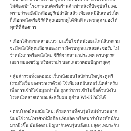
ไม่ต้องเข้าโรงภาพยนต์หรือร้านค้าเช่าหนังที่ปัจจุบันไม่เคย
ทราบว่าจะยังมีเหลืออยู่รึเปล่าอีกแล้ว เพียงแค่มีอินเทอร์เน็ต
ก็เลือกหนังหรือซีรีส์ที่คุณอยากดูได้ทันที สะดวกสุดๆมองได้
ทุกที่ที่ต้องการ
• เลือกได้หลากหลายแนว: บนเว็บไซต์หนังออนไลน์ล้นหลาม
จะมีหนังให้คุณเลือกเยอะมาก มีครบทุกแนวเลยล่ะขอรับ ไม่
ว่าหนังเก่าหรือหนังใหม่ ซีรีส์จากนานาประเทศ ครบทุกรส
เฮฮา สยองขวัญ หรือดราม่า บอกเลยว่าตอบปัญหาสุดๆ
• คุ้มค่ารวมทั้งอดออม: เว็บหนังออนไลน์ส่วนใหญ่จะดูฟรี
(รวมถึงเว็บของพวกเราด้วย) ใช้เพียงแต่อินเทอร์เน็ตสำหรับ
เพื่อการเข้าถึงข้อมูลเท่านั้น ถูกกว่าการเข้าไปซื้อตั๋วหนังใน
โรงหนังหลายเท่าเลยล่ะครับผม ดูผ่าน Wi-Fi ก็ยังได้
• ตอบโจทย์คนสมัยใหม่: ด้วยความที่คนรุ่นใหม่จำนวนมาก
นิยมใช้งานโทรศัพท์มือถือ แท็ปเล็ต หรือสมาร์ทโทรทัศน์กัน
มากยิ่งขึ้น มันจึงตอบปัญหากับคนรุ่นหลังแบบสุดๆเหมาะกับ