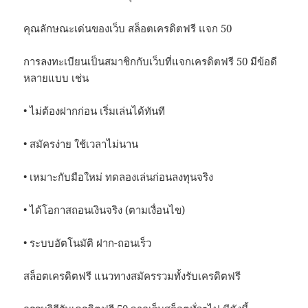
คุณลักษณะเด่นของเว็บ สล็อตเครดิตฟรี แจก 50
การลงทะเบียนเป็นสมาชิกกับเว็บที่แจกเครดิตฟรี 50 มีข้อดี
หลายแบบ เช่น
• ไม่ต้องฝากก่อน เริ่มเล่นได้ทันที
• สมัครง่าย ใช้เวลาไม่นาน
• เหมาะกับมือใหม่ ทดลองเล่นก่อนลงทุนจริง
• ได้โอกาสถอนเงินจริง (ตามเงื่อนไข)
• ระบบอัตโนมัติ ฝาก-ถอนเร็ว
สล็อตเครดิตฟรี แนวทางสมัครรวมทั้งรับเครดิตฟรี