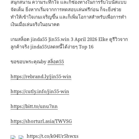
สนุกสนาน ความระทึกใจ และก็ช่องทางในการรับโบนัสแบบ
จัดเต็ม ยิ่งหากเริ่มจากการทดสอบเล่นฟรีก่อน ก็จะยิ่งช่วย
ทำให้เข้าใจเกมเจริญขึ้น และก็เพิ่มโอกาสสำหรับเพื่อการทำ
เงินเมื่อเล่นจริงในอนาคต
เกมสล็อต jinda55 Jin55.win 3 April 2026 Elke ดูรีวิวจาก
ลูกค้าจริง jinda55ปลดหนี้ได้ง่ายๆ Top 16
ขอขอบพระคุณby
สล็อต55
https://rebrand.ly/jin55-win
https://cutly.info/jin55-win
https://bitt.to/unu7nn
https://shorturl.asia/TWVSG
https://t.co/k04Ur5hwxs