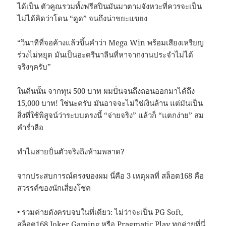
ได้เป็น ตัวคูณรวมทั้งฟรีสปินมันมาตามจังหวะที่ควรจะเป็น
ไม่ได้คิดว่าโดน “ดูด” จนถึงน่าขยะแขยง
“วินาทีที่จอค้างแล้วขึ้นคำว่า Mega Win พร้อมเสียงเหรียญ
ร่วงไม่หยุด มันเป็นอะดรีนาลีนที่หาจากงานประจำไม่ได้
จริงๆครับ”
ในคืนนั้น จากทุน 500 บาท ผมปั่นจนถึงถอนออกมาได้ถึง
15,000 บาท! ใช่นะครับ มันอาจจะไม่ใช่เงินล้าน แต่มันเป็น
สิ่งที่ใช้พิสูจน์ว่าระบบตรงนี้ “จ่ายจริง” แล้วก็ “แตกง่าย” สม
คำร่ำลือ
ทำไมสายปั่นตัวจริงถึงห้ามพลาด?
จากประสบการณ์ตรงของผม นี่คือ 3 เหตุผลที่ สล็อต168 คือ
สวรรค์ของนักเสี่ยงโชค
• รวมค่ายดังครบจบในที่เดียว: ไม่ว่าจะเป็น PG Soft,
สล็อต168
Joker Gaming หรือ Pragmatic Play ทุกค่ายที่นี่