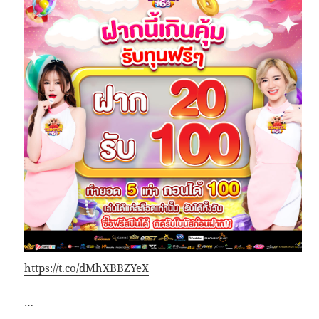
https://t.co/dMhXBBZYeX
…