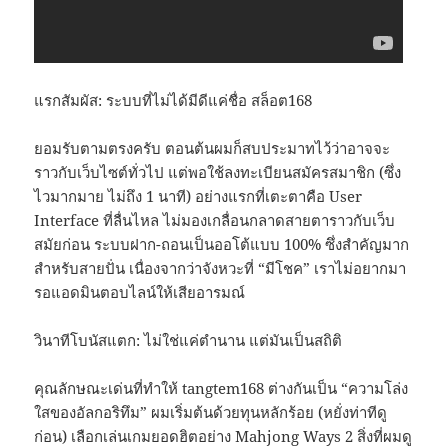
แรกสัมผัส: ระบบที่ไม่ได้มีดีแค่ชื่อ สล็อต168
ยอมรับตามตรงครับ ตอนต้นผมก็สบประมาทไว้ว่าอาจจะ
ราวกับเว็บไซต์ทั่วไป แต่พอใช้ลงทะเบียนสมัครสมาชิก (ซึ่ง
ไวมากมาย ไม่ถึง 1 นาที) อย่างแรกที่เตะตาคือ User
Interface ที่ลื่นไหล ไม่มองเกลื่อนกลาดสายตาราวกับเว็บ
สมัยก่อน ระบบฝาก-ถอนเป็นออโต้แบบ 100% ซึ่งสำคัญมาก
สำหรับสายปั่น เนื่องจากว่าจังหวะที่ “มีโชค” เราไม่อยากมา
รอแอดมินตอบไลน์ให้เสียอารมณ์
วินาทีโบนัสแตก: ไม่ใช่แค่ตำนาน แต่มันเป็นสถิติ
คุณลักษณะเด่นที่ทำให้ tangtem168 ต่างกันเป็น “ความโล่ง
ใสของอัลกอริทึม” ผมเริ่มต้นด้วยทุนหลักร้อย (หยั่งท่าทีดู
ก่อน) เลือกเล่นเกมยอดฮิตอย่าง Mahjong Ways 2 สิ่งที่ผมดู