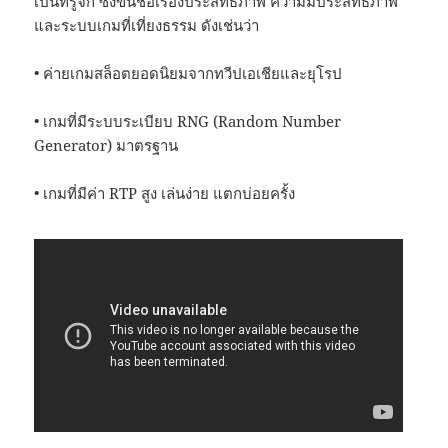
เป็นที่รู้จัก ซึ่งขึ้นชื่อเรื่องประสิทธิภาพ ความมีประสิทธิภาพ
และระบบเกมที่เที่ยงธรรม ดังเช่นว่า
• ค่ายเกมสล็อตยอดนิยมจากทวีปเอเชียและยุโรป
• เกมที่มีระบบระเบียบ RNG (Random Number
Generator) มาตรฐาน
• เกมที่มีค่า RTP สูง เล่นง่าย แตกบ่อยครั้ง