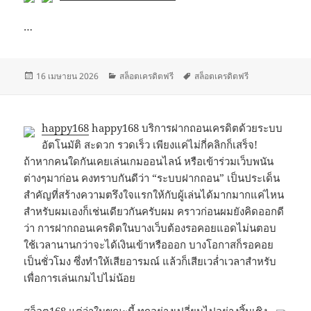
…
เขียน
หมวด
ป้าย
16 เมษายน 2026
สล็อตเครดิตฟรี
สล็อตเครดิตฟรี
เมื่อ
หมู่
กำกับ
happy168
happy168 บริการฝากถอนเครดิตด้วยระบบ
อัตโนมัติ สะดวก รวดเร็ว เพียงแค่ไม่กี่คลิกก็เสร็จ!
ถ้าหากคนใดกันเคยเล่นเกมออนไลน์ หรือเข้าร่วมเว็บพนัน
ต่างๆมาก่อน คงทราบกันดีว่า “ระบบฝากถอน” เป็นประเด็น
สำคัญที่สร้างความตรึงใจแรกให้กับผู้เล่นได้มากมากแค่ไหน
สำหรับผมเองก็เช่นเดียวกันครับผม คราวก่อนผมยังคิดออกดี
ว่า การฝากถอนเครดิตในบางเว็บต้องรอคอยแอดไม่นตอบ
ใช้เวลานานกว่าจะได้เงินเข้าหรือออก บางโอกาสก็รอคอย
เป็นชั่วโมง ซึ่งทำให้เสียอารมณ์ แล้วก็เสียเวล่ำเวลาสำหรับ
เพื่อการเล่นเกมไปไม่น้อย
สล็อต168 แต่ว่าในขณะนี้ ทุกอย่างเปลี่ยนไปอย่างสิ้นเชิง