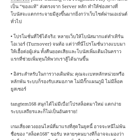
เป็น “ของแท้” ส่งตรงจาก Server หลัก ทำให้ช่องทางที่
โบนัสจะแตกกระจายมีสูงขึ้นมากยิ่งกว่าเว็บไซต์ผ่านเอเย่นต์
ทั่วไป
• โปรโมชั่นที่ใช้ได้จริง: หลายเว็บให้โบนัสมากแต่ทำเทิร์น
โอเวอร์ (Turnover) จนท้อ แต่ว่าที่นี่โปรโมชั่นวางแบบมา
ให้เอื้อต่อผู้เล่น ทั้งคืนยอดเสียและโบนัสเพิ่มเติมเงินคราว
แรกที่ช่วยเพิ่มทุนให้พวกเราสู้ได้นานขึ้น
• อิสระสำหรับในการวางเดิมพัน: คุณจะเบทหลักหน่วยหรือ
หลักพัน ระบบก็รองรับเสมอภาค ไม่มีกั๊กแผนภูมิ ไม่มีล็อค
ยูสเซอร์
tangtem168 สนุกได้ไม่มีเบื่อ!โปรสล็อตมาใหม่ แตกง่าย
ระบบเสถียรและก็ไม่เป็นอันตราย!
เกมเสี่ยงดวงออนไลน์ที่มาแรงที่สุดในยุคนี้ อาจจะหนีไม่พ้น
ชื่อของ “สล็อต168” ขอรับ หลายๆคนบางทีก็อาจจะมองว่า