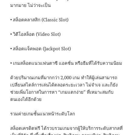
มากมาย ไม่ว่าจะเป็น
• สล็อตคลาสสิก (Classic Slot)
• วิดีโอสล็อต (Video Slot)
• สล็อตแจ็คพอต (Jackpot Slot)
• เกมสล็อตแนวแฟนตาซี แอคชั่น หรือธีมที่ได้รับความนิยม
ด้วยปริมาณเกมที่มากกว่า 2,000 เกม ทำให้ผู้เล่นสามารถ
เปลี่ยนสไตล์การเล่นได้ตลอดระยะเวลา ไม่จำเจ และก็ยัง
ช่วยเพิ่มโอกาสในการหา “เกมแตกง่าย” ที่เหมาะสมกับ
ตนเองได้อีกด้วย
รวมค่ายเกมชั้นแนวหน้าระดับโลก
สล็อตเครดิตฟรี ได้รวบรวมเกมจากผู้ให้บริการระดับสากลที่