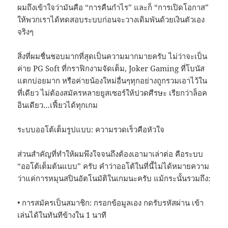
ผมถึงเข้าใจว่ามันคือ “การคืนกำไร” และก็ “การเปิดโอกาส”
ให้พวกเราได้ทดสอบระบบก่อนจะวางเดิมพันด้วยเงินตัวเอง
จริงๆ
สิ่งที่ผมชื่นชอบมากที่สุดเป็นความมากมายครับ ไม่ว่าจะเป็น
ค่าย PG Soft ที่กราฟิกงามจัดเต็ม, Joker Gaming ที่โบนัส
แตกบ่อยมาก หรือค่ายน้องใหม่อื่นๆทุกอย่างถูกรวมเอาไว้ใน
ที่เดียว ไม่ต้องสมัครหลายยูสเซอร์ให้ปวดศีรษะ เรียกว่าล็อค
อินเดียว…เฟี้ยวได้ทุกเกม
ระบบออโต้เต็มรูปแบบ: ความรวดเร็วคือหัวใจ
ส่วนสำคัญที่ทำให้ผมพึงใจจนถึงต้องเอามาเล่าต่อ คือระบบ
“ออโต้เต็มต้นแบบ” ครับ คำว่าออโต้ในที่นี้ไม่ได้หมายความ
ว่าแค่การหมุนสปินอัตโนมัติในเกมนะครับ แม้กระนั้นรวมถึง:
• การสมัครเป็นสมาชิก: กรอกข้อมูลเอง กดรับรหัสผ่าน เข้า
เล่นได้ในทันทีข้างใน 1 นาที