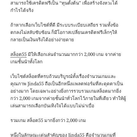
สามารถใช้เครดิตฟรีเป็น “ทุนตั้งต้น” เพื่อสร้างจังหวะได้
กำไรได้จริง
ถ้าหากเลือกเว็บไซต์ที่ดี มีระบบระเบียบเสถียร รวมทั้งข้อ
ตกลงไม่สลับซับซ้อน ก็มีโอกาสเปลี่ยนเครดิตฟรีเล็กๆให้
กลายเป็นเงินจริงได้อย่างง่ายดาย
สล็อต55
มีให้เลือกเล่นจำนวนมากกว่า 2,000 เกม จากค่าย
เกมชั้นนำทั้งโลก
เว็บไซต์สล็อตที่ครบถ้วนบริบูรณ์ทั้งเรื่องจำนวนเกมและ
คุณภาพ Jinda55 ถือเป็นอีกหนึ่งแพลตฟอร์มที่สะดุดตาเป็น
อย่างมาก โดยเฉพาะอย่างยิ่งการรวบรวมเกมสล็อตมากยิ่ง
กว่า 2,000 เกมจากค่ายชั้นนำทั่วโลกไว้ภายในที่เดียว ทำให้ผู้
เล่นสามารถเลือกบันเทิงใจได้แบบไม่น่าเบื่อ
รวมเกม สล็อต55 มากยิ่งกว่า 2,000 เกม
หนึ่งในลักษณะเด่นสำคัญของ Jinda55 คือจำนวนเกมที่