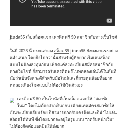
Jinda55 เว็บสล็อตแจก เครดิตฟรี 50 สมาชิกกับทางเว็บไซต์
ในปี 2026 นี้ กระแสของ
สล็อต55
jinda55 ยังคงมาแรงอย่าง
สม่ำเสมอ โดยยิ่งไปกว่านั้นสำหรับผู้ที่อยากเริ่มเล่นสล็อต
แบบไม่ต้องลงทุนก่อน เพียงแค่ลงทะเบียนสมัครสมาชิกกับ
ทางเว็บไซต์ ก็สามารถรับเครดิตฟรีไปทดลองเล่นได้ในทันที
นับว่าเป็นจังหวะดีสำหรับมือใหม่และก็สายทุนน้อยที่อยาก
ทดลองเสี่ยงโชคแบบไม่ต้องใช้เงินตัวเอง
เครดิตฟรี 50 เป็นโบนัสที่เว็บสล็อตแจกให้ “สมาชิก
ใหม่” โดยไม่ต้องฝากเงินก่อน เพียงแค่สมัครสมาชิกให้
เป็นระเบียบเรียบร้อย ก็สามารถกดรับเครดิตและก็นำไปเล่น
สล็อตได้ทันที ซึ่งโดยมากจะอยู่ในรูปแบบ “กดรับหน้าเว็บ”
ไม่ต้องติดต่อแอดมินให้ยุ่งยาก