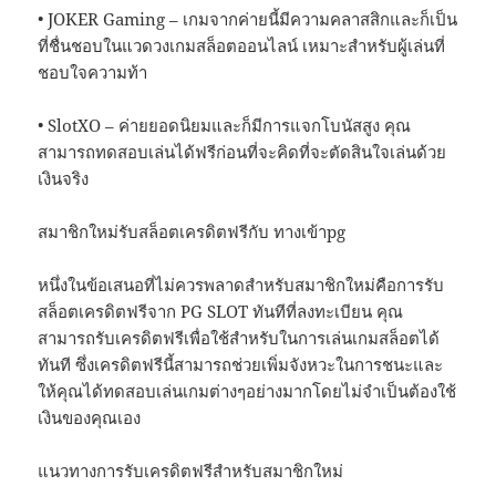
• JOKER Gaming – เกมจากค่ายนี้มีความคลาสสิกและก็เป็น
ที่ชื่นชอบในแวดวงเกมสล็อตออนไลน์ เหมาะสำหรับผู้เล่นที่
ชอบใจความท้า
• SlotXO – ค่ายยอดนิยมและก็มีการแจกโบนัสสูง คุณ
สามารถทดสอบเล่นได้ฟรีก่อนที่จะคิดที่จะตัดสินใจเล่นด้วย
เงินจริง
สมาชิกใหม่รับสล็อตเครดิตฟรีกับ ทางเข้าpg
หนึ่งในข้อเสนอที่ไม่ควรพลาดสำหรับสมาชิกใหม่คือการรับ
สล็อตเครดิตฟรีจาก PG SLOT ทันทีที่ลงทะเบียน คุณ
สามารถรับเครดิตฟรีเพื่อใช้สำหรับในการเล่นเกมสล็อตได้
ทันที ซึ่งเครดิตฟรีนี้สามารถช่วยเพิ่มจังหวะในการชนะและ
ให้คุณได้ทดสอบเล่นเกมต่างๆอย่างมากโดยไม่จำเป็นต้องใช้
เงินของคุณเอง
แนวทางการรับเครดิตฟรีสำหรับสมาชิกใหม่