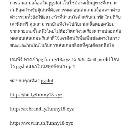
การเล่นเกมสล็อตใน pgslot เว็บไซต์ตรงเป็นลู่ทางที่เหมาะ
สมที่สุดสำหรับผู้เล่นที่ต้องการทดสอบเล่นเกมสล็อตจากค่าย
ต่างๆรวมทั้งยังมีข้อแนะนำที่น่าสนใจสำหรับสมาชิกใหม่ที่รับ
เครดิตฟรี คุณสามารถบันเทิงใจไปกับเกมสล็อตยอดนิยม
จากค่ายเกมชั้นหนึ่งโดยไม่ต้องวิตกกังวลเรื่องความปลอดภัย
ทดสอบเล่นเกมฟรีแล้วก็ใช้เครดิตฟรีเพื่อเพิ่มช่องทางในการ
ชนะและก็เพลินไปกับการเล่นเกมสล็อตที่คุณติดอกติดใจ
เกมพีจี ทางเข้าpg funny18.xyz 15 ธ.ค. 2568 Jerold โอน
ไว pgslotแจกโบนัสทุกซีซั่น Top 4
ขอขอบคุณที่มา
pgslot
https://bit.ly/funny18-xyz
https://rebrand.ly/funny18-xyz
https://wow.in.th/funny18-xyz