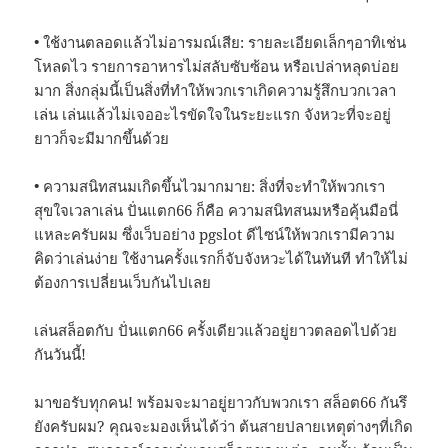
• ใช้งานตลอดแล้วไม่อารมณ์เสีย: รายละเอียดเล็กๆอาทิเช่น
โหลดไว รายการอาหารไม่สลับซับซ้อน หรือเปล่าหลุดบ่อย
มาก สิ่งกลุ่มนี้เป็นสิ่งที่ทำให้พวกเราเกิดความรู้สึกบวกเวลา
เล่น เล่นแล้วไม่เจออะไรขัดใจในระยะแรก จังหวะที่จะอยู่
ยาวก็จะมีมากขึ้นด้วย
• ความสนิทสนมเกิดขึ้นไวมากมาย: สิ่งที่จะทำให้พวกเรา
สุขใจเวลาเล่น ปั่นแตก66 ก็คือ ความสนิทสนมหรือคุ้นมือนี่
แหละครับผม ซึ่งเว็บอย่าง pgslot ดีไซน์ให้พวกเรามีความ
คิดว่าเล่นง่าย ใช้งานครั้งแรกก็จับจังหวะได้ในทันที ทำให้ไม่
ต้องการเปลี่ยนเว็บกันไปเลย
เล่นสล็อตกับ ปั่นแตก66 ครั้งเดียวแล้วอยู่ยาวตลอดไปด้วย
กันวันนี้!
มาขอรับทุกคน! พร้อมจะมาอยู่ยาวกับพวกเรา สล็อต66 กันรึ
ยังครับผม? คุณจะมองเห็นได้ว่า ต้นสายปลายเหตุต่างๆที่เกิด