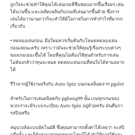
ถูกใจจะช่วยทำให้คุณได้เล่นเกมที่ชื่นชอบมากขึ้นเรื่อยๆ เล่น
ได้นานขึ้น และเพลิดเพลินกับเกมที่เล่นมากขึ้นด้วย ซึ่งการ
เล่นได้ยาวนานกว่าก็จะทำให้มีโอกาสในการทำกำไรที่มากก
เกี่ยวกับ
• ทดลองเล่นก่อน: มือใหม่ควรเริ่มต้นกับโหมดทดลองเล่น
ก่อนเลยนะครับ เพราะว่ามันจะช่วยให้คุณรู้เรื่องระบบต่างๆ
ของเกมเยอะขึ้นได้ โดยที่คุณไม่ต้องใช้ทุนสำหรับการเล่น
ไม่ต้องกลัวว่าทุนจะหมด ทดสอบเล่นเกมที่สนใจได้ตามอยาก
ได้
รีวิวจากผู้ใช้งานจริงกับ Auto Spin บนเกมสล็อตจาก pgslot
สำหรับในการเล่นสล็อตกับ pgheng99 นั้น เกมทุกเกมของ
พวกเราจะมีระบบระเบียบ Auto Spin อยู่ด้วยครับ มันคือกา
รสปินหรือ
หมุนวงล้อแบบอัตโนมัติ ซึ่งคุณสามารถตั้งค่าได้เลยว่า จะสปิ
นกี่ครั้ง และก็ยังสามารถหยุดตอนไหนก็ได้ ทำให้การใช้งาน