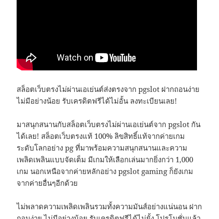
สล็อตเว็บตรงไม่ผ่านเอเย่นต์ส่งตรงจาก pgslot ฝากถอนง่าย
ไม่มีอย่างน้อย รับเครดิตฟรีได้ไม่อั้น ลงทะเบียนเลย!
มาสนุกสนานกับสล็อตเว็บตรงไม่ผ่านเอเย่นต์จาก pgslot กัน
ได้เลย! สล็อตเว็บตรงแท้ 100% ลิขสิทธิ์แท้จากค่ายเกม
ระดับโลกอย่าง pg ที่มาพร้อมความสนุกสนานและความ
เพลิดเพลินแบบจัดเต็ม มีเกมให้เลือกเล่นมากยิ่งกว่า 1,000
เกม นอกเหนือจากค่ายหลักอย่าง pgslot gaming ก็ยังเกม
จากค่ายอื่นๆอีกด้วย
ไม่พลาดความเพลิดเพลินรวมทั้งความมันส์อย่างแน่นอน ฝาก
ถอนง่าย ไม่มีอย่างน้อย รับเครดิตฟรีได้ไม่ยั้ง โปรโมชั่นแล้ว