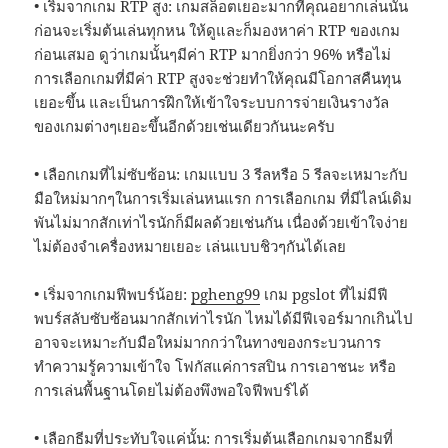
• เริ่มจากเกม RTP สูง: เกมสล็อตเยอะมากที่คุณอยากเล่นนั้น
ก่อนจะเริ่มต้นเล่นทุกหน ให้ดูและก็มองหาค่า RTP ของเกม
ก่อนเสมอ ดูว่าเกมนั้นๆมีค่า RTP มากยิ่งกว่า 96% หรือไม่
การเลือกเกมที่มีค่า RTP สูงจะช่วยทำให้คุณมีโอกาสคืนทุน
เยอะขึ้น และเป็นการฝึกให้เข้าใจระบบการจ่ายเงินรางวัล
ของเกมต่างๆเยอะขึ้นอีกด้วยเช่นเดียวกันนะครับ
• เลือกเกมที่ไม่ซับซ้อน: เกมแบบ 3 รีลหรือ 5 รีลจะเหมาะกับ
มือใหม่มากๆในการเริ่มเล่นหนแรก การเลือกเกม ที่มีไลน์เดิม
พันไม่มากสักเท่าไรนักก็มีผลด้วยเช่นกัน เนื่องด้วยเข้าใจง่าย
ไม่ต้องจำเครื่องหมายเยอะ เล่นแบบชิวๆกันได้เลย
• เริ่มจากเกมฟีพบร์น้อย:
pgheng99
เกม pgslot ที่ไม่มีฟี
พบร์สลับซับซ้อนมากสักเท่าไรนัก ไหมได้มีฟีเจอร์มากเกินไป
อาจจะเหมาะกับมือใหม่มากกว่าในทางของกระบวนการ
ทำความรู้ความเข้าใจ โฟกัสแค่การสปิน การเอาชนะ หรือ
การเล่นพื้นฐานโดยไม่ต้องพึงพอใจฟีพบร์ได้
• เลือกธีมที่ประทับใจแค่นั้น: การเริ่มต้นเลือกเกมจากธีมที่