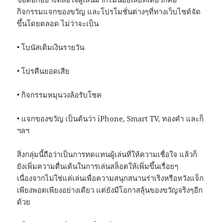
กิจกรรมแจกของขวัญ และโปรโมชั่นต่างๆที่ทางเว็บไซต์จัด
ขึ้นโดยตลอด ไม่ว่าจะเป็น
• โบนัสเติมเงินรายวัน
• โปรคืนยอดเสีย
• กิจกรรมหมุนวงล้อรับโชค
• แจกของขวัญ เป็นต้นว่า iPhone, Smart TV, ทองคำ และก็
ฯลฯ
สิ่งกลุ่มนี้ถือว่าเป็นการทดแทนผู้เล่นที่ให้ความเชื่อใจ แล้วก็
ยังเพิ่มความตื่นเต้นในการเล่นสล็อตให้เพิ่มขึ้นเรื่อยๆ
เนื่องจากไม่ใช่แค่เล่นเพื่อความสนุกสนานร่าเริงหรือหวังแจ็ก
เพียงพอตเพียงอย่างเดียว แต่ยังมีโอกาสลุ้นของขวัญจริงๆอีก
ด้วย