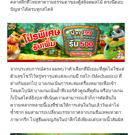
คลาสสิกที่โหยหาความธรรมดาของตู้สล็อตผลไม้ ตรงนี้ตอบ
ปัญหาได้ครบทุกสไตล์
จากประสบการณ์ตรง ผมพบว่าตัวเลือกที่มีเยอะที่สุดไม่ใช่แค่
ตัวเลขโชว์ไว้หรูหราๆแต่แต่ละเกมมี กลไก (Mechanics) ที่
ต่างกันออกไป บางเกมเน้นการสะสมเครื่องหมายเพื่อเข้า
โหมดโบนัส บางเกมเน้นย้ำฟีเจอร์ตัวคูณที่ดุดัน หรือบางเกม
ก็เป็นสไตล์ยิงปลาที่เน้นความสามารถแล้วก็การตัดสินใจ
ความหลากหลายนี้เองที่ช่วยให้การเล่นในวันแล้ววันเล่าไม่
ซ้ำซาก ผมสามารถเปลี่ยนบรรยากาศจากเกมธีมเทพเทวดา
ภาษากรีก ไปสู่ธีมผจญภัยในป่าลึกได้เพียงแต่ปลายนิ้วสัมผัส