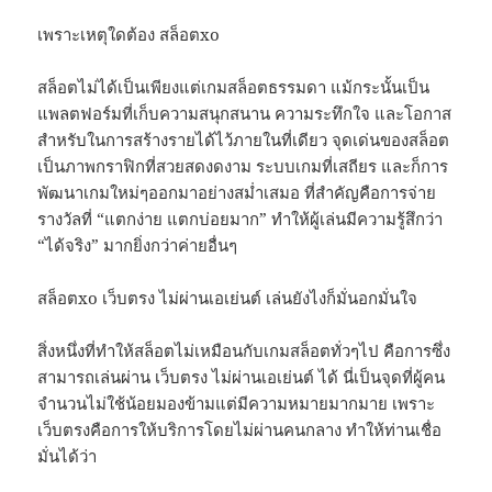
เพราะเหตุใดต้อง สล็อตxo
สล็อตไม่ได้เป็นเพียงแต่เกมสล็อตธรรมดา แม้กระนั้นเป็น
แพลตฟอร์มที่เก็บความสนุกสนาน ความระทึกใจ และโอกาส
สำหรับในการสร้างรายได้ไว้ภายในที่เดียว จุดเด่นของสล็อต
เป็นภาพกราฟิกที่สวยสดงดงาม ระบบเกมที่เสถียร และก็การ
พัฒนาเกมใหม่ๆออกมาอย่างสม่ำเสมอ ที่สำคัญคือการจ่าย
รางวัลที่ “แตกง่าย แตกบ่อยมาก” ทำให้ผู้เล่นมีความรู้สึกว่า
“ได้จริง” มากยิ่งกว่าค่ายอื่นๆ
สล็อตxo เว็บตรง ไม่ผ่านเอเย่นต์ เล่นยังไงก็มั่นอกมั่นใจ
สิ่งหนึ่งที่ทำให้สล็อตไม่เหมือนกับเกมสล็อตทั่วๆไป คือการซึ่ง
สามารถเล่นผ่าน เว็บตรง ไม่ผ่านเอเย่นต์ ได้ นี่เป็นจุดที่ผู้คน
จำนวนไม่ใช้น้อยมองข้ามแต่มีความหมายมากมาย เพราะ
เว็บตรงคือการให้บริการโดยไม่ผ่านคนกลาง ทำให้ท่านเชื่อ
มั่นได้ว่า