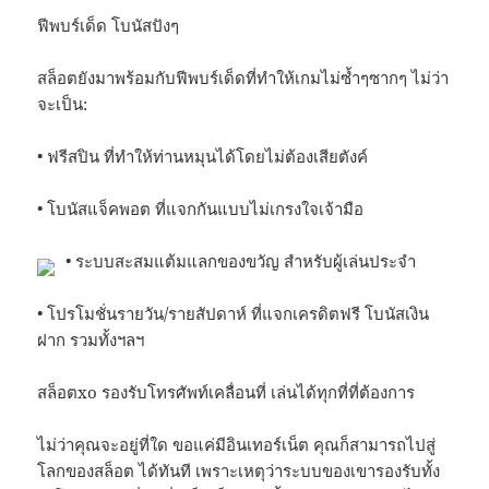
ฟีพบร์เด็ด โบนัสปังๆ
สล็อตยังมาพร้อมกับฟีพบร์เด็ดที่ทำให้เกมไม่ซ้ำๆซากๆ ไม่ว่า
จะเป็น:
• ฟรีสปิน ที่ทำให้ท่านหมุนได้โดยไม่ต้องเสียตังค์
• โบนัสแจ็คพอต ที่แจกกันแบบไม่เกรงใจเจ้ามือ
• ระบบสะสมแต้มแลกของขวัญ สำหรับผู้เล่นประจำ
• โปรโมชั่นรายวัน/รายสัปดาห์ ที่แจกเครดิตฟรี โบนัสเงิน
ฝาก รวมทั้งฯลฯ
สล็อตxo รองรับโทรศัพท์เคลื่อนที่ เล่นได้ทุกที่ที่ต้องการ
ไม่ว่าคุณจะอยู่ที่ใด ขอแค่มีอินเทอร์เน็ต คุณก็สามารถไปสู่
โลกของสล็อต ได้ทันที เพราะเหตุว่าระบบของเขารองรับทั้ง