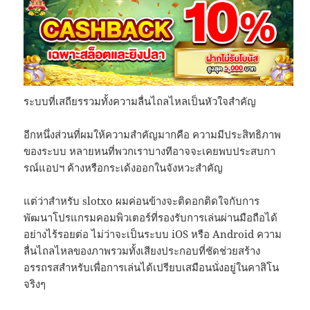
ระบบที่เสถียรรวมทั้งความลื่นไถลไหลเป็นหัวใจสำคัญ
อีกหนึ่งส่วนที่ผมให้ความสำคัญมากคือ ความมีประสิทธิภาพ
ของระบบ หลายหนที่พวกเราบางทีอาจจะเคยพบประสบกา
รณ์แอปฯ ค้างหรือกระเด้งออกในจังหวะสำคัญ
แต่ว่าสำหรับ slotxo ผมค่อนข้างจะติดอกติดใจกับการ
พัฒนาโปรแกรมคอมพิวเตอร์ที่รองรับการเล่นผ่านมือถือได้
อย่างไร้รอยต่อ ไม่ว่าจะเป็นระบบ iOS หรือ Android ความ
ลื่นไถลไหลของภาพรวมทั้งเสียงประกอบที่ชัดช่วยสร้าง
อรรถรสสำหรับเพื่อการเล่นได้เปรียบเสมือนนั่งอยู่ในคาสิโน
จริงๆ