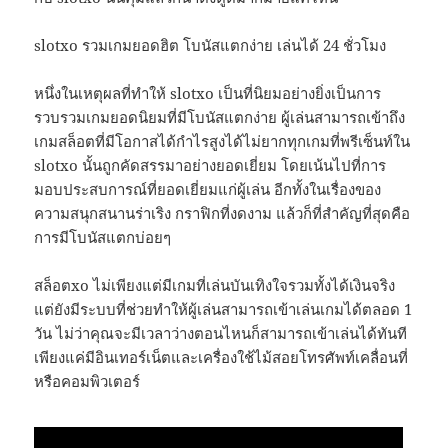
slotxo รวมเกมยอดฮิต โบนัสแตกง่าย เล่นได้ 24 ชั่วโมง
หนึ่งในเหตุผลที่ทำให้ slotxo เป็นที่นิยมอย่างยิ่งเป็นการ
รวบรวมเกมยอดนิยมที่มีโบนัสแตกง่าย ผู้เล่นสามารถเข้าถึง
เกมสล็อตที่มีโอกาสได้กำไรสูงได้ไม่ยากทุกเกมที่พรีเซ็นท์ใน
slotxo นั้นถูกคัดสรรมาอย่างยอดเยี่ยม โดยเน้นไปที่การ
มอบประสบการณ์ที่ยอดเยี่ยมแก่ผู้เล่น อีกทั้งในเรื่องของ
ความสนุกสนานร่าเริง กราฟิกที่งดงาม แล้วก็ที่สำคัญที่สุดคือ
การมีโบนัสแตกบ่อยๆ
สล็อตxo ไม่เพียงแต่มีเกมที่เล่นบันเทิงใจรวมทั้งได้เงินจริง
แต่ยังมีระบบที่ช่วยทำให้ผู้เล่นสามารถเข้าเล่นเกมได้ตลอด 1
วัน ไม่ว่าคุณจะมีเวลาว่างตอนไหนก็สามารถเข้าเล่นได้ทันที
เพียงแค่มีอินเทอร์เน็ตและเครื่องใช้ไม้สอยโทรศัพท์เคลื่อนที่
หรือคอมพิวเตอร์