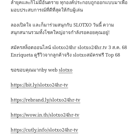
ล้ำยุคและก็ไม่มีอันตราย ทุกองค์ประกอบถูกออกแบบมาเพื่อ
มอบประสบการณ์ที่ดีที่สุดให้กับผู้เล่น
ลองเปิดใจ และก็มาร่วมสนุกกับ SLOTXO วันนี้ ความ
สนุกสนานรวมทั้งโชคใหญ่อาจกำลังรอคอยคุณอยู่!
สมัครสล็อตออนไลน์ slotxo24hr slotxo24hr.tv 3 ส.ค. 68
Enriqueta ดูรีวิวจากลูกค้าจริง slotxoสมัครฟรี Top 68
ขอขอบคุณมากby web
slotxo
https://bit.ly/slotxo24hr-tv
https://rebrand.ly/slotxo24hr-tv
https://wow.in.th/slotxo24hr-tv
https://cutly.info/slotxo24hr-tv