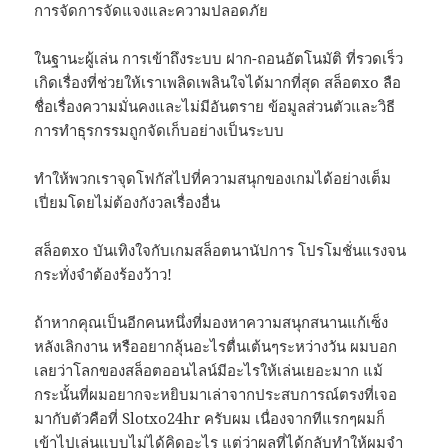
การจัดการจัดแจงและความปลอดภัย
ในฐานะผู้เล่น การเข้าถึงระบบ ฝาก-ถอนอัตโนมัติ ที่รวดเร็ว
เกิดเรื่องที่ช่วยให้เราเพลิดเพลินใจได้มากที่สุด สล็อตxo ลือ
ชื่อเรื่องความมั่นคงและไม่มีอันตราย ข้อมูลส่วนตัวและวิธี
การทำธุรกรรมถูกจัดเก็บอย่างเป็นระบบ
ทำให้พวกเราจุดโฟกัสไปที่ความสนุกของเกมได้อย่างเต็ม
เปี่ยมโดยไม่ต้องกังวลเรื่องอื่น
สล็อตxo บันเทิงใจกับเกมสล็อตนานัปการ โปรโมชั่นแรงจน
กระทั่งจำต้องร้องว้าว!
ถ้าหากคุณเป็นอีกคนหนึ่งที่มองหาความสนุกสนานแก้เซ็ง
หลังเลิกงาน หรืออยากลุ้นอะไรตื่นเต้นๆระหว่างวัน ผมบอก
เลยว่าโลกของสล็อตออนไลน์มีอะไรให้เล่นเยอะมาก แม้
กระนั้นที่ผมอยากจะหยิบมาเล่าจากประสบการณ์ตรงที่เจอ
มากับตัวคือที่ Slotxo24hr ครับผม เนื่องจากทีแรกๆผมก็
เข้าไปเล่นแบบไม่ได้คิดอะไร แต่ว่าผลที่ได้กลับทำให้ผมจำ