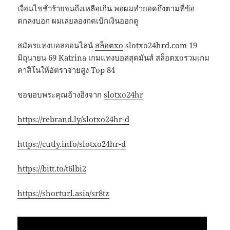
เงื่อนไขชั่วร้ายจนถึงเหลือเกิน พอผมทำยอดถึงตามที่ข้อ
ตกลงบอก ผมเลยลองกดเบิกเงินออกดู
สมัครแทงบอลออนไลน์
สล็อตxo
slotxo24hrd.com 19
มิถุนายน 69 Katrina เกมแทงบอลสุดมันส์ สล็อตxoรวมเกม
คาสิโนให้อัตราจ่ายสูง Top 84
ขอขอบพระคุณอ้างอิงจาก
slotxo24hr
https://rebrand.ly/slotxo24hr-d
https://cutly.info/slotxo24hr-d
https://bitt.to/t6lbi2
https://shorturl.asia/sr8tz