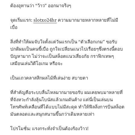
ต้องอุทานว่า “ว้าว” ออกมาจริงๆ
จุดเริ่มแรก:
slotxo24hr
ความมากมายหลากหลายที่ไม่มี
เบื่อ
สิ่งที่ทำให้ผมจับใจตั้งแต่วันแรกเป็น “ตัวเลือกเกม” ขอรับ
ปกติผมเป็นคนขี้เบื่อ ถูกใจเปลี่ยนแนวไปเรื่อยๆซึ่งตรงนี้ตอบ
ปัญหามาก ไม่ว่าจะเป็นสล็อตแนวเสี่ยงภัย กราฟิกเทพๆ
เสมือนเล่นวิดีโอเกม หรือจะ
เป็นแถวคลาสสิกผลไม้ที่เล่นง่าย สบายตา
ที่สำคัญคือระบบลื่นไหลมากมายขอรับ ผมเคยพบมาหลายที่
ที่จังหวะกำลังลุ้นโบนัสแล้วเกมดันค้าง แต่นี่เป็นเล่นบน
โทรศัพท์เคลื่อนที่ได้แบบไม่มีสะดุด ทำให้ฟีลลิ่งการปั่นสล็อต
มันตลอดและสนุกสนานขึ้นกว่าเดิมหลายเท่า
โปรโมชั่น: แรงกระทั่งจำเป็นต้องร้องว้าว!