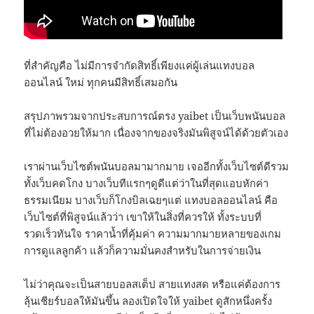
ที่สำคัญคือ ไม่มีการจำกัดสิทธิ์เพียงแค่ผู้เล่นแทงบอล
ออนไลน์ ใหม่ ทุกคนมีสิทธิ์เสมอกัน
สรุปภาพรวมจากประสบการณ์ตรง yaibet เป็นเว็บพนันบอล
ที่ไม่ต้องอวยให้มาก เนื่องจากของจริงมันพิสูจน์ได้ด้วยตัวเอง
เราผ่านเว็บไซต์พนันบอลมามากมาย เจออีกทั้งเว็บไซต์ดีรวม
ทั้งเว็บคดโกง บางเว็บทีแรกๆดูดีแต่ว่าในที่สุดแอบหักค่า
ธรรมเนียม บางเว็บก็โกงบิลเฉยๆแต่ แทงบอลออนไลน์ คือ
เว็บไซต์ที่พิสูจน์แล้วว่า เขาให้ในสิ่งที่ควรให้ ทั้งระบบที่
รวดเร็วทันใจ ราคาน้ำที่คุ้มค่า ความมากมายหลายของเกม
การดูแลลูกค้า แล้วก็ความมั่นคงสำหรับในการจ่ายเงิน
ไม่ว่าคุณจะเป็นสายบอลสเต็ป สายแทงสด หรือแค่ต้องการ
ลุ้นเชียร์บอลให้มันขึ้น ลองเปิดใจให้ yaibet ดูสักหนึ่งครั้ง