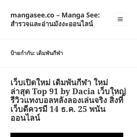
mangasee.co – Manga See:
สำรวจและอ่านมังงะออนไลน์
เมนู
และวิด
เจ็ต
ป้ายกำกับ:
เดิมพันกีฬา
เว็บเปิดใหม่ เดิมพันกีฬา ใหม่
ล่าสุด Top 91 by Dacia เว็บใหญ่
รีวิวแทงบอลหลังลองเล่นจริง สิ่งที่
เว็บดีควรมี 14 ธ.ค. 25 พนัน
ออนไลน์