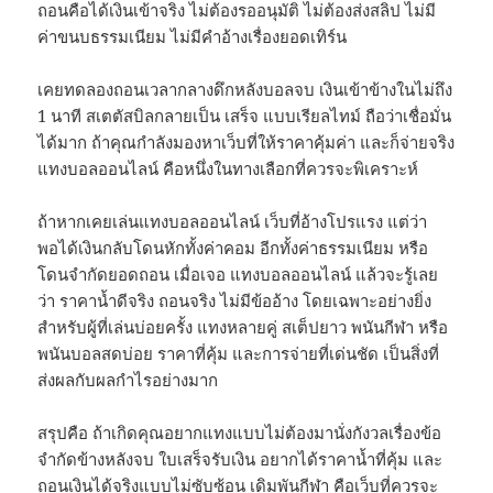
ถอนคือได้เงินเข้าจริง ไม่ต้องรออนุมัติ ไม่ต้องส่งสลิป ไม่มี
ค่าขนบธรรมเนียม ไม่มีคำอ้างเรื่องยอดเทิร์น
เคยทดลองถอนเวลากลางดึกหลังบอลจบ เงินเข้าข้างในไม่ถึง
1 นาที สเตตัสบิลกลายเป็น เสร็จ แบบเรียลไทม์ ถือว่าเชื่อมั่น
ได้มาก ถ้าคุณกำลังมองหาเว็บที่ให้ราคาคุ้มค่า และก็จ่ายจริง
แทงบอลออนไลน์ คือหนึ่งในทางเลือกที่ควรจะพิเคราะห์
ถ้าหากเคยเล่นแทงบอลออนไลน์ เว็บที่อ้างโปรแรง แต่ว่า
พอได้เงินกลับโดนหักทั้งค่าคอม อีกทั้งค่าธรรมเนียม หรือ
โดนจำกัดยอดถอน เมื่อเจอ แทงบอลออนไลน์ แล้วจะรู้เลย
ว่า ราคาน้ำดีจริง ถอนจริง ไม่มีข้ออ้าง โดยเฉพาะอย่างยิ่ง
สำหรับผู้ที่เล่นบ่อยครั้ง แทงหลายคู่ สเต็ปยาว พนันกีฬา หรือ
พนันบอลสดบ่อย ราคาที่คุ้ม และการจ่ายที่เด่นชัด เป็นสิ่งที่
ส่งผลกับผลกำไรอย่างมาก
สรุปคือ ถ้าเกิดคุณอยากแทงแบบไม่ต้องมานั่งกังวลเรื่องข้อ
จำกัดข้างหลังจบ ใบเสร็จรับเงิน อยากได้ราคาน้ำที่คุ้ม และ
ถอนเงินได้จริงแบบไม่ซับซ้อน เดิมพันกีฬา คือเว็บที่ควรจะ