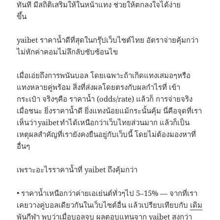
ทันที มีสถิติเสริมให้ในหน้าแทง ช่วยให้ตกลงใจได้ง่าย
ขึ้น
yaibet ราคาน้ำดีที่สุดในกรุ๊ปเว็บไซต์ไทย อัตราจ่ายคุ้มกว่า
ไม่หักค่าคอมไม่ลึกลับซับซ้อนไข
เมื่อเอ่ยถึงการพนันบอล โดยเฉพาะถ้าเกิดแทงเสมอๆหรือ
แทงหลายคู่พร้อม สิ่งที่ส่งผลโดยตรงกับผลกำไรที่ เข้า
กระเป๋า จริงๆคือ ราคาน้ำ (odds/rate) แล้วก็ การจ่ายจริง
เมื่อชนะ ยิ่งราคาน้ำดี ยิ่งแทงน้อยแม้กระนั้นคุ้ม นี่คือจุดที่เรา
เห็นว่า yaibet ทำได้เหนือกว่าเว็บไทยส่วนมาก แล้วก็เป็น
เหตุผลสำคัญที่เรายังคงยืนอยู่กับเว็บนี้ โดยไม่ต้องมองหาที่
อื่นๆ
เพราะอะไรราคาน้ำที่ yaibet ถึงคุ้มกว่า
• ราคาน้ำเหนือกว่าค่ายเอเย่นต์ทั่วๆไป 5–15% — จากที่เรา
เคยวางคู่บอลเดียวกันในเว็บไซต์อื่น แล้วเปรียบเทียบกับ
เดิม
พันกีฬา
พบว่าเมื่อบอลจบ ผลตอบแทนจาก yaibet สูงกว่า