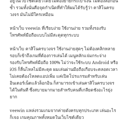
อยู่ในเว็บไซต์เดียวโดยไม่ต้องย้ายกระเป๋าเงิน ไม่ต้องล็อกอิน
ซ้ำ รวมทั้งนั่นคือจุดกำเนิดที่ทำให้ผมได้รับรู้ว่า คาสิโนครบ
วงจร มันไม่มีใครเหมือน
หน้าเว็บ veewin ที่เรียบง่าย ใช้งานง่าย รวมทั้งรองรับ
โทรศัพท์มือถือแบบไม่มีสะดุดทุกระบบ
หน้าเว็บ คาสิโนครบวงจร ใช้งานง่ายสุดๆ ไม่ต้องคลิกหลาย
รอบก็เข้าถึงเกมที่ต้องการเล่นได้ เมนูหลักแจ่มกระจ่าง
รองรับโทรศัพท์มือถือ 100% ไม่ว่าจะใช้ระบบ Android หรือ
iOS ก็ลื่นไหลไม่มีสะดุด ผมเล่นผ่านมือถือเกือบจะตลอดเวลา
ไม่เคยต้องโหลดแอปเพิ่ม แค่เปิดโปรแกรมสำหรับเล่น
อินเตอร์เน็ตแล้วล็อกอิน ก็สามารถเข้าเล่นคาสิโนครบวงจร
ได้ในทันที ซึ่งสบายมากมายสำหรับคนที่เกลียดชังอะไรยุ่ง
ยาก
veewin แหล่งรวมเกมจากค่ายดังครบทุกประเภท เล่นอะไร
ก็เจอ เกมคุณภาพทั้งหมดในเว็บไซต์เดียว