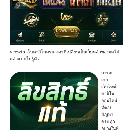
veewin เว็บคาสิโนครบวงจรที่เปลี่ยนเป็นเว็บหลักของผมไป
แล้วแบบไม่รู้ตัว
การจะ
เจอ
เว็บไซต์
คาสิโน
ออนไลน์
ที่ตอบ
ปัญหา
ครบทุก
อย่างในที่