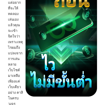
แต่อยาก
ที่จะให้
ทดลอง
เล่นเอง
แล้วคุณ
จะเข้า
จิตใจว่า
เพราะเหตุ
ไรผมถึง
แปลงจาก
การเล่น
หลาย
เว็บไซต์
มาเหลือ
เพียงแค่
เว็บเดียว
อย่าง คาสิ
โนครบ
วงจร