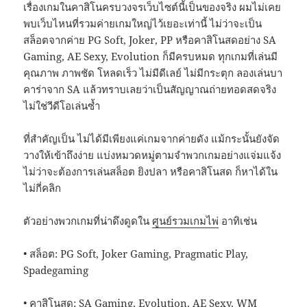
เรื่องเกมในคาสิโนครบวงจรเว็บไซต์นี้เป็นของจริง ผมไม่เคย
พบเว็บไหนที่รวมค่ายเกมใหญ่ไว้เยอะเท่านี้ ไม่ว่าจะเป็น
สล็อตจากค่าย PG Soft, Joker, PP หรือคาสิโนสดอย่าง SA
Gaming, AE Sexy, Evolution ก็มีครบหมด ทุกเกมที่เล่นมี
คุณภาพ ภาพชัด โหลดเร็ว ไม่มีดีเลย์ ไม่มีกระตุก ลองเล่นบา
คาร่าจาก SA แล้วทราบเลยว่าเป็นสัญญาณถ่ายทอดสดจริง
ไม่ใช่วีดีโอเล่นซ้ำ
ที่สำคัญเป็น ไม่ได้มีเพียงแค่เกมจากค่ายดัง แม้กระนั้นยังจัด
วางให้เข้าถึงง่าย แบ่งหมวดหมู่ตามจำพวกเกมอย่างแจ่มแจ้ง
ไม่ว่าจะต้องการเล่นสล็อต ยิงปลา หรือคาสิโนสด ก็หาได้ใน
ไม่กี่คลิก
ตัวอย่างพวกเกมที่น่าดึงดูดใน
ศูนย์รวมเกมไพ่
อาทิเช่น
• สล็อต: PG Soft, Joker Gaming, Pragmatic Play,
Spadegaming
• คาสิโนสด: SA Gaming, Evolution, AE Sexy, WM