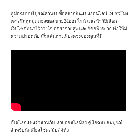
คู่มือฉบับบริบูรณ์สำหรับซื้อสลากกินแบ่งออนไลน์ 24 ชั่วโมง
เจาะลึกทุกมุมมองของ หวย24ออนไลน์ แนะนำวิธีเลือก
เว็บไซต์ที่น่าไว้วางใจ อัตราจ่ายสูง และก็ข้อพึงระวังเพื่อให้มี
ความปลอดภัย เริ่มเส้นทางเสี่ยงดวงของคุณที่นี่
เปิดโลกแห่งจำนวนกับ หวยออนไลน์24 คู่มือฉบับสมบูรณ์
สำหรับนักเสี่ยงโชคสมัยดิจิทัล