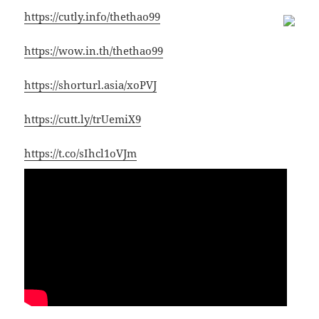
https://cutly.info/thethao99
https://wow.in.th/thethao99
https://shorturl.asia/xoPVJ
https://cutt.ly/trUemiX9
https://t.co/sIhcl1oVJm