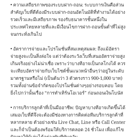
• ความเสถียรภาพของระบบฝาก-ถอน: ระบบการเงินคือส่วน
สำคัญเว็บที่ดีต้องมีระบบฝาก-ถอนอัตโนมัติที่ทำงานได้อย่าง
รวดเร็วและมีเสถียรภาพ รองรับธนาคารชั้นหนึ่งใน
ประเทศไทยหลายที่และมีเงื่อนไขการฝาก-ถอนขั้นต่ำที่ไม่สูง
จนกระทั่งเกินไป
• อัตราการจ่ายและโปรโมชั่นที่สมเหตุสมผล: ถึงแม้อัตรา
จ่ายสูงจะเป็นสิ่งล่อใจ แต่ว่าต้องระวังเว็บที่เสนออัตราจ่ายสูง
เกินจริงอย่างไม่น่าเชื่อ เพราะว่าบางทีอาจเป็นกลโกงได้ ควร
จะเทียบอัตราจ่ายกับเว็บไซต์ชั้นแนวหน้าอื่นๆว่าอยู่ในระดับ
มาตรฐานหรือไม่ (เป็นต้นว่า 3 ตัวตรงราว 900-1,000 บาท)
รวมทั้งอ่านข้อจำกัดของโปรโมชั่นต่างๆอย่างรอบคอบ โดย
ยิ่งไปกว่านั้นเรื่อง “การทำเทิร์นโอเวอร์” ก่อนถอนเงินโบนัส
• การบริการลูกค้าที่เป็นมืออาชีพ: ปัญหาบางทีอาจเกิดขึ้นได้
เสมอเว็บที่ดีจึงจะต้องมีช่องทางการติดต่อทีมบริการลูกค้าที่
หลากหลาย ตัวอย่างเช่น Live Chat, Line หรือ Call Center
และก็จำเป็นต้องพร้อมให้บริการตลอด 24 ชั่วโมง เพื่อแก้ไข
ปัญหาให้ผู้เล่นได้อย่างทันทีทันควัน