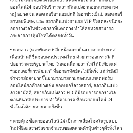
ออนไลน์24 ชอบให้บริการสลากกินแบ่งฮานอยหลายหมวด
หมู่ อย่างเช่น ลอตเตอรี่ฮานอยปกติ (ออกช่วงเย็น), ลอตเตอรี่
ฮานอยพิเศษ, และ สลากกินแบ่งฮานอย VIP ซึ่งแต่ละชนิดจะ
ออกรางวัลในช่วvงเวลาที่แตกต่าง ทำให้คอหวยสามารถ
กระจายการลุ้นโชคได้ตลอดทั้งวัน
• หวยลาว (หวยพัฒนา): อีกหนึ่งสลากกินแบ่งจากประเทศ
เพื่อนบ้านที่ชื่นชอบคนประเทศไทย ด้วยการออกรางวัลที่
บ่อยกว่าหวยรัฐบาลไทย ในตอนนี้หวยลาวไม่ได้มีเพียงแค่
“ลอตเตอรี่ลาวพัฒนา” ที่ออกอาทิตย์ละไม่กี่ครั้ง แต่ว่ายังมี
จำพวกย่อยๆมากขึ้นมามากมายก่ายกองบนแพลตฟอร์ม
ออนไลน์ยกตัวอย่างเช่น ลอตเตอรี่ลาวสตาร์, สลากกินแบ่ง
ลาวสามัคคี, สลากกินแบ่งลาว HD ที่มีรอบการออกรางวัล
ตอนที่นานับประการ ทำให้สามารถ ซื้อหวยออนไลน์ 24
ชั่วโมงได้ง่ายดายมากยิ่งขึ้น
• หวยหุ้น:
ซื้อหวยออนไลน์ 24
เป็นการเสี่ยงโชคในรูปแบบ
ใหม่ที่อิงผลรางวัลจากจำนวนของตลาดค้าหุ้นต่างๆทั่วทั้งโลก