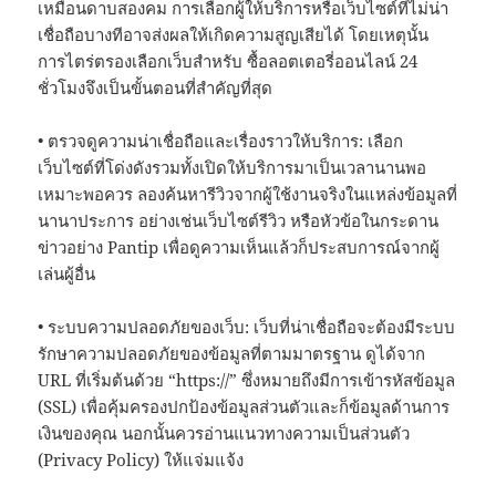
เหมือนดาบสองคม การเลือกผู้ให้บริการหรือเว็บไซต์ที่ไม่น่า
เชื่อถือบางทีอาจส่งผลให้เกิดความสูญเสียได้ โดยเหตุนั้น
การไตร่ตรองเลือกเว็บสำหรับ ซื้อลอตเตอรี่ออนไลน์ 24
ชั่วโมงจึงเป็นขั้นตอนที่สำคัญที่สุด
• ตรวจดูความน่าเชื่อถือและเรื่องราวให้บริการ: เลือก
เว็บไซต์ที่โด่งดังรวมทั้งเปิดให้บริการมาเป็นเวลานานพอ
เหมาะพอควร ลองค้นหารีวิวจากผู้ใช้งานจริงในแหล่งข้อมูลที่
นานาประการ อย่างเช่นเว็บไซต์รีวิว หรือหัวข้อในกระดาน
ข่าวอย่าง Pantip เพื่อดูความเห็นแล้วก็ประสบการณ์จากผู้
เล่นผู้อื่น
• ระบบความปลอดภัยของเว็บ: เว็บที่น่าเชื่อถือจะต้องมีระบบ
รักษาความปลอดภัยของข้อมูลที่ตามมาตรฐาน ดูได้จาก
URL ที่เริ่มต้นด้วย “https://” ซึ่งหมายถึงมีการเข้ารหัสข้อมูล
(SSL) เพื่อคุ้มครองปกป้องข้อมูลส่วนตัวและก็ข้อมูลด้านการ
เงินของคุณ นอกนั้นควรอ่านแนวทางความเป็นส่วนตัว
(Privacy Policy) ให้แจ่มแจ้ง