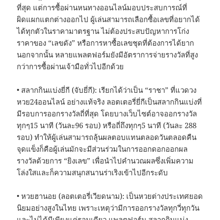
ที่สุด แต่การซื้อผ่านหนทางออนไลน์มอบประสบการณ์ที่
ผิดแผกแตกต่างออกไป ผู้เล่นสามารถเลือกซื้อเลขที่อยากได้
ได้ทุกตัวในราคามาตรฐาน ไม่ต้องประสบปัญหาการโก่ง
ราคาของ “เลขดัง” หรือการหาซื้อเลขชุดที่ต้องการได้ยาก
นอกจากนั้น หลายแพลตฟอร์มยังมีอัตราการจ่ายรางวัลที่สูง
กว่าการซื้อผ่านเจ้ามือทั่วไปอีกด้วย
• สลากกินแบ่งยี่กี (จับยี่กี): เรียกได้ว่าเป็น “ราชา” ที่แวดวง
หวย24ออนไลน์ อย่างแท้จริง ลอตเตอรี่ยี่กีเป็นสลากกินแบ่งที่
มีรอบการออกรางวัลถี่ที่สุด โดยบางเว็บไซต์อาจออกรางวัล
ทุกๆ15 นาที (วันละ96 รอบ) หรือถี่ถึงทุกๆ5 นาที (วันละ 288
รอบ) ทำให้ผู้เล่นสามารถลุ้นผลตอบแทนตลอดวันตลอดคืน
จุดแข็งก็คือผู้เล่นมักจะมีส่วนร่วมในการออกดอกออกผล
รางวัลด้วยการ “ยิงเลข” เพื่อนำไปคำนวณผลซึ่งเพิ่มความ
โล่งใสและก็ความสนุกสนานร่าเริงเข้าไปอีกระดับ
• หวยฮานอย (ลอตเตอรี่เวียดนาม): เป็นหวยต่างประเทศยอด
นิยมอย่างสูงในไทย เพราะเหตุว่ามีการออกรางวัลทุกวี่ทุกวัน
และไม่ได้มีเพียงแค่รอบเดียว แพลตฟอร์ม สลากกินแบ่ง