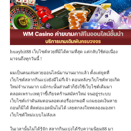
huayhit88 เว็บไซต์หวยที่มิได้ตามที่สุด แต่กลับใช้ต่อเนื่อง
มาจนถึงทุกวันนี้ !
ผมเป็นคนเล่นหวยออนไลน์มานานมากแล้ว ตั้งแต่ยุคที่
เว็บไซต์สลากกินแบ่งยังมีไม่กี่เจ้า ตอนหลังๆเว็บไซต์หวยเกิด
ใหม่จำนวนมาก แม้กระนั้นส่วนตัวก็ยังใช้เว็บไซต์เดิมมา
ตลอดเพราะเหตุว่าขี้เกียจคร้านสมัครใหม่ จนอยู่ๆระบบ
เว็บไซต์เก่าดันล่มตอนลอตเตอรี่ออกพอดี แถมยอดเงินหาย
ถอนก็มิได้ ติดต่อแอดมินไม่ได้ เลยตกลงใจทดลองมองหา
เว็บไซต์ใหม่แบบไม่ลังเล
ในเวลานั้นไม่ได้รู้จัก สลากกินแบ่งได้รับความนิยม88 มา