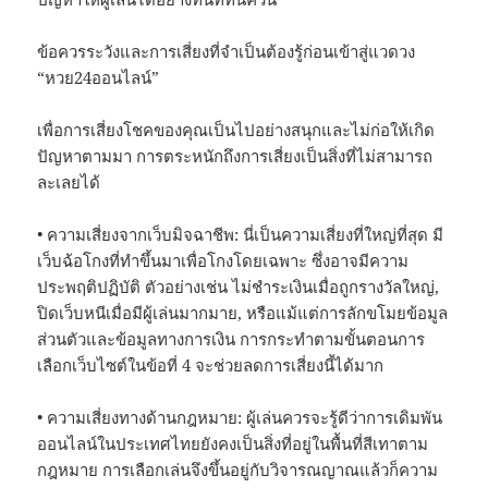
ข้อควรระวังและการเสี่ยงที่จำเป็นต้องรู้ก่อนเข้าสู่แวดวง
“หวย24ออนไลน์”
เพื่อการเสี่ยงโชคของคุณเป็นไปอย่างสนุกและไม่ก่อให้เกิด
ปัญหาตามมา การตระหนักถึงการเสี่ยงเป็นสิ่งที่ไม่สามารถ
ละเลยได้
• ความเสี่ยงจากเว็บมิจฉาชีพ: นี่เป็นความเสี่ยงที่ใหญ่ที่สุด มี
เว็บฉ้อโกงที่ทำขึ้นมาเพื่อโกงโดยเฉพาะ ซึ่งอาจมีความ
ประพฤติปฏิบัติ ตัวอย่างเช่น ไม่ชำระเงินเมื่อถูกรางวัลใหญ่,
ปิดเว็บหนีเมื่อมีผู้เล่นมากมาย, หรือแม้แต่การลักขโมยข้อมูล
ส่วนตัวและข้อมูลทางการเงิน การกระทำตามขั้นตอนการ
เลือกเว็บไซต์ในข้อที่ 4 จะช่วยลดการเสี่ยงนี้ได้มาก
• ความเสี่ยงทางด้านกฎหมาย: ผู้เล่นควรจะรู้ดีว่าการเดิมพัน
ออนไลน์ในประเทศไทยยังคงเป็นสิ่งที่อยู่ในพื้นที่สีเทาตาม
กฎหมาย การเลือกเล่นจึงขึ้นอยู่กับวิจารณญาณแล้วก็ความ