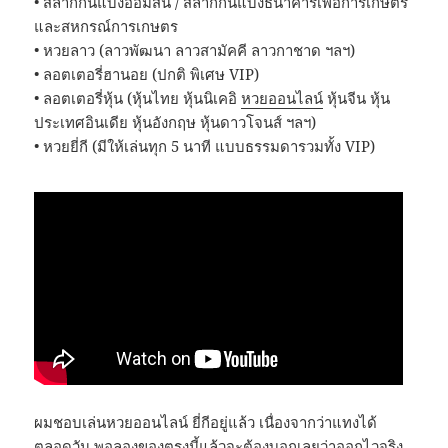
• สลากกินแบ่งออมสิน / สลากกินแบ่งธนาคารเพื่อการเกษตร
และสหกรณ์การเกษตร
• หวยลาว (ลาวพัฒนา ลาวสามัคคี ลาวกาชาด ฯลฯ)
• ลอตเตอรี่ฮานอย (ปกติ พิเศษ VIP)
• ลอตเตอรี่หุ้น (หุ้นไทย หุ้นนิเคอิ
หวยออนไลน์
หุ้นจีน หุ้น
ประเทศอินเดีย หุ้นอังกฤษ หุ้นดาวโจนส์ ฯลฯ)
• หวยยี่กี (มีให้เล่นทุก 5 นาที แบบธรรมดารวมทั้ง VIP)
ผมชอบเล่นหวยออนไลน์ ยี่กีอยู่แล้ว เนื่องจากว่าแทงได้
ตลอดวัน พอลองของตรงนี้แล้วจะต้องบอกเลยว่าออกไวจริง