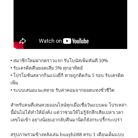
• สมาชิกใหม่ฝากคราวแรก รับโบนัสเพิ่มทันที 10%
• รับเครดิตคืนยอดเสีย 5% ทุกอาทิตย์
• โปรโมชั่นสลากกินแบ่งยี่กี ทายถูกติดกัน 5 รอบ รับเครดิต
เพิ่ม
• ระบบเสนอแนะสหาย รับค่าคอมจากยอดแทงชั่วชีวิต
สำหรับคนที่เล่นหวยออนไลน์ทุกเมื่อเชื่อวันแบบผม โปรเหล่า
นี้มันไม่ได้ทำให้มั่งคั่ง แต่ว่าช่วยให้ไม่รู้จักสึกเสียเปล่าเวลา
เลขไม่เข้า อย่างน้อยเอากลับคืนมานิดก็ยังกระปรี้กระเปร่า
สรุปภาพรวมข้างหลังเล่น huayhit88 ครบ 1 เดือนเต็มแบบ