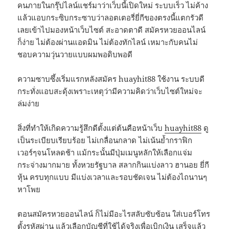
คนภายในกรุ๊ปไลน์แชร์มาว่าเว็บนี้เปิดใหม่ ระบบเร็ว ไม่ค้าง
แล้วแอบกระซิบกระซาบว่าลอตเตอรี่ยี่กีของตรงนี้แตกรัวดี
เลยเข้าไปมองหน้าเว็บไซต์ สะอาดตาดี สมัครหวยออนไลน์
ก็ง่าย ไม่ต้องผ่านแอดมิน ไม่ต้องทักไลน์ เหมาะกับคนไม่
ชอบความวุ่นวายแบบผมพอดิบพอดี
ความซาบซึ้งเริ่มแรกหลังสมัคร huayhit88 ใช้งาน ระบบดี
กระทั่งแอบสะดุ้งเพราะเหตุว่ามีความคิดว่าเว็บไซต์ใหม่จะ
ล่มง่าย
สิ่งที่ทำให้เกิดความรู้สึกดีตั้งแต่ต้นคือหน้าเว็บ
huayhit88
ดู
เป็นระเบียบเรียบร้อย ไม่เกลื่อนกลาด ไม่เน้นย้ำกราฟิก
เวอร์ๆจนโหลดช้า แม้กระนั้นมีปุ่มเมนูหลักให้เลือกแจ่ม
กระจ่างมากมาย ทั้งหวยรัฐบาล สลากกินแบ่งลาว ฮานอย ยี่กี
หุ้น ครบทุกแบบ มีแบ่งเวลาและรอบชัดเจน ไม่ต้องไถนานๆ
หาโพย
ตอนสมัครหวยออนไลน์ ก็ไม่มีอะไรสลับซับซ้อน ใส่เบอร์โทร
ตั้งรหัสผ่าน แล้วเลือกบัญชีที่ใช้ได้จริงเพื่อเบิกเงิน เสร็จแล้ว