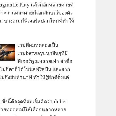
agmatic Play แล้วก็อีกหลายค่ายที่
ราะว่าแต่ละค่ายมีเอกลักษณ์ของตัว
บางเกมมีฟีเจอร์แปลกใหม่ที่ทำให้
เกมที่ผมทดลองเป็น
เกมbetwayแนวจีนๆที่มี
ฟีเจอร์คูณหลายเท่า จำชื่อ
ไปไม่กี่ตาก็ได้โบนัสฟรีสปิน และจาก
ึงสิบห้านาที ทำให้รู้สึกดีตั้งแต่
งนี้คือจุดที่ผมเริ่มคิดว่า debet
้องถ่ายทอดสดมีให้เลือกหลากหลาย