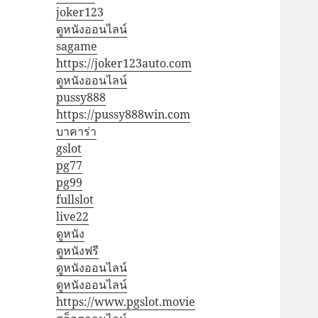
joker123
ดูหนังออนไลน์
sagame
https://joker123auto.com
ดูหนังออนไลน์
pussy888
https://pussy888win.com
บาคาร่า
gslot
pg77
pg99
fullslot
live22
ดูหนัง
ดูหนังฟรี
ดูหนังออนไลน์
ดูหนังออนไลน์
https://www.pgslot.movie