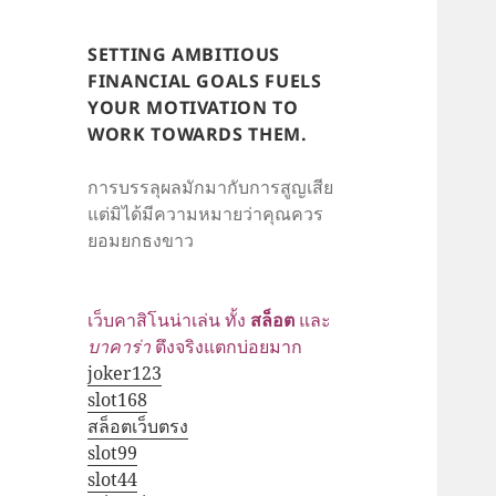
SETTING AMBITIOUS
FINANCIAL GOALS FUELS
YOUR MOTIVATION TO
WORK TOWARDS THEM.
การบรรลุผลมักมากับการสูญเสีย
แต่มิได้มีความหมายว่าคุณควร
ยอมยกธงขาว
เว็บคาสิโนน่าเล่น ทั้ง
สล็อต
และ
บาคาร่า
ตึงจริงแตกบ่อยมาก
joker123
slot168
สล็อตเว็บตรง
slot99
slot44