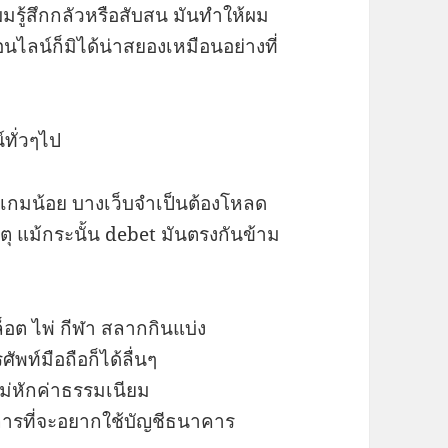
ผมรู้สึกกลัวหรือสับสน มันทำให้ผม
ไลน์ก็มิได้น่าสยองเหมือนอย่างที่
์ทั่วๆไป
์เกมน้อย บางเว็บจำเป็นต้องโหลด
ุ แม้กระนั้น debet มันตรงกันข้าม
็อต ไพ่ กีฬา สลากกินแบ่ง
พท์มือถือก็ได้ลื่นๆ
ไม่หักค่าธรรมเนียม
งการที่จะอยากใช้บัญชีธนาคาร