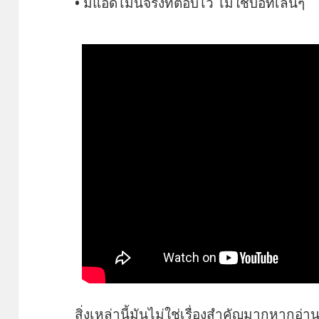
• มีแอดไม่นจริงที่ตอบไว ไม่ใช่บอทเล่นๆ
สิ่งเหล่านี้มันไม่ใช่เรื่องสำคัญมากหากอ