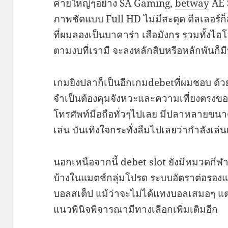
ค่ายใหญ่ๆอย่าง SA Gaming,
betway
AE 
ภาพชัดแบบ Full HD ไม่มีสะดุด ดีลเลอร์
ที่ผมลองเป็นบาคาร่า เสือมังกร รวมทั้งไฮ
ตามงบที่เรามี จะลงหลักสิบหรือหลักพันก็มี
เกมยิงปลาก็เป็นอีกเกมdebetที่ผมชอบ ด้วย
จำเป็นต้องคุมจังหวะและความเที่ยงตรงขอ
โทรศัพท์มือถือทั่วๆไปเลย มีปลาหลายขนาด
เล่น บันเทิงใจกระทั่งลืมไปเลยว่ากำลังเล่
นอกเหนือจากนี้ debet slot ยังมีหมวดกี
บ้างในแมตช์กลุ่มโปรด ระบบอัตราต่อรองแจ่
บอลสเต็ป แม้ว่าจะไม่ได้แทงบอลเสมอๆ แต่การ
แนวพินิจพิจารณามีทางเลือกเพิ่มเติมอีก