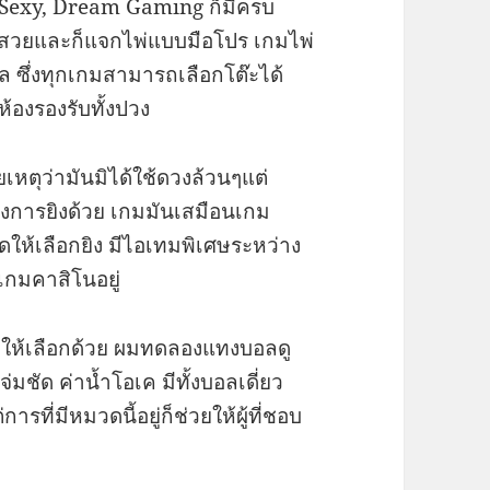
Sexy, Dream Gaming ก็มีครบ
ก็สวยและก็แจกไพ่แบบมือโปร เกมไพ่
โล ซึ่งทุกเกมสามารถเลือกโต๊ะได้
ห้องรองรับทั้งปวง
เหตุว่ามันมิได้ใช้ดวงล้วนๆแต่
งการยิงด้วย เกมมันเสมือนเกม
ให้เลือกยิง มีไอเทมพิเศษระหว่าง
นเกมคาสิโนอยู่
ฬาให้เลือกด้วย ผมทดลองแทงบอลดู
มชัด ค่าน้ำโอเค มีทั้งบอลเดี่ยว
ที่มีหมวดนี้อยู่ก็ช่วยให้ผู้ที่ชอบ