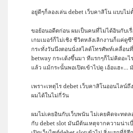
อยู่ดีๆก็ลองเล่น debet เว็บคาสิโน แบบไม่
ขอย้อนอดีตก่อน ผมเป็นคนที่ไม่ได้อินกับเ
เกมเมอร์ก็ไม่เชิง ชีวิตหลังเลิกงานก็แค่ดูซี
กระทั่งวันนึงตอนนั่งสไลด์โทรศัพท์เคลื่อนที
betway กระเด้งขึ้นมา ทีแรกๆก็ไม่คิดอะไร
แล้ว แม้กระนั้นพอเปิดเข้าไปดู เอ้อแฮะ… 
เพราะเหตุไร debet เว็บคาสิโนออนไลน์ถึ
ผมได้ในไม่กี่วัน
ผมไม่เคยอินกับเว็บพนัน ไม่เคยคิดจะทดลอง
กับ debet slot มันมีต้นเหตุจากความน่าเบ
เปิดเว็บไซต์debet slotเข้าไป สิ่งแรกที่รู