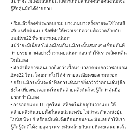
แม้ว่าจะไม่เคยเล่นเกมนี้ แต่ถ้าเกิดมีส่วนที่คล้ายคลึงกันก็จะ
รู้สึกคุ้นมือได้ง่ายดาย
• ธีมแล้วก็องค์ประกอบเกม: บางเกมบางครั้งอาจจะใช้โทนสี
เสียง หรือต้นแบบรีลที่ทำให้พวกเรามีความคิดว่าคล้ายกับ
เกมlive22 ที่พวกเราเคยเล่นมา
แม้ว่าจะมีเนื้อหาไม่เหมือนกัน แม้กระนั้นสมองจะเชื่อมทันที
ว่า บรรยากาศอย่างงี้ เราเคยเล่นมาก่อน ทำให้เราเพลิดเพลิน
ใจนั่นเอง
• มักจำฟีลการเล่นมากยิ่งกว่าเนื้อหา: เวลาคนบอกว่าชอบเกม
live22 ไหน โดยมากไม่ได้จำรายละเอียดของเกมหรอก
ขอรับ แม้กระนั้นจะจำฟีลการเล่นมากยิ่งกว่าว่าตอนเล่นรู้สึก
ยังไง เพียงพอเจอเกมใหม่ที่คล้ายคลึงกันก็จะรู้สึกว่าคุ้นมือ
มากกว่านั่นเอง
• การออกแบบ UI ยุคใหม่: สล็อตในปัจจุบันวางแบบให้
คล้ายคลึงกันแบบตั้งมั่นเลยล่ะนะครับ ไม่ว่าจะตำแหน่งปุ่ม
โบนัส ฟีพบร์ หรือแม้แต่แจ้งเตือนตอนชนะ มันเลยทำให้เรา
รู้สึกรู้จักดีได้ง่ายสุดๆ เพราะมันคล้ายกับเกมที่เคยเล่นมาแล้ว