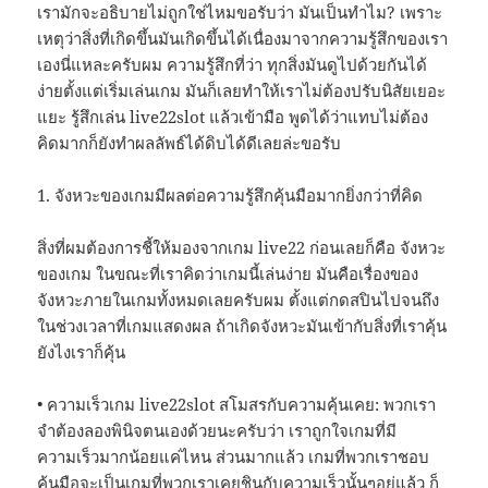
เรามักจะอธิบายไม่ถูกใช่ไหมขอรับว่า มันเป็นทำไม? เพราะ
เหตุว่าสิ่งที่เกิดขึ้นมันเกิดขึ้นได้เนื่องมาจากความรู้สึกของเรา
เองนี่แหละครับผม ความรู้สึกที่ว่า ทุกสิ่งมันดูไปด้วยกันได้
ง่ายตั้งแต่เริ่มเล่นเกม มันก็เลยทำให้เราไม่ต้องปรับนิสัยเยอะ
แยะ รู้สึกเล่น live22slot แล้วเข้ามือ พูดได้ว่าแทบไม่ต้อง
คิดมากก็ยังทำผลลัพธ์ได้ดิบได้ดีเลยล่ะขอรับ
1. จังหวะของเกมมีผลต่อความรู้สึกคุ้นมือมากยิ่งกว่าที่คิด
สิ่งที่ผมต้องการชี้ให้มองจากเกม live22 ก่อนเลยก็คือ จังหวะ
ของเกม ในขณะที่เราคิดว่าเกมนี้เล่นง่าย มันคือเรื่องของ
จังหวะภายในเกมทั้งหมดเลยครับผม ตั้งแต่กดสปินไปจนถึง
ในช่วงเวลาที่เกมแสดงผล ถ้าเกิดจังหวะมันเข้ากับสิ่งที่เราคุ้น
ยังไงเราก็คุ้น
• ความเร็วเกม live22slot สโมสรกับความคุ้นเคย: พวกเรา
จำต้องลองพินิจตนเองด้วยนะครับว่า เราถูกใจเกมที่มี
ความเร็วมากน้อยแค่ไหน ส่วนมากแล้ว เกมที่พวกเราชอบ
คุ้นมือจะเป็นเกมที่พวกเราเคยชินกับความเร็วนั้นๆอยู่แล้ว ก็