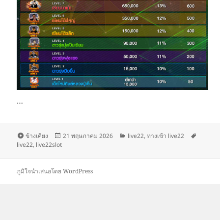
…
รูป
เขียน
หมวด
ป้าย
ข้างเคียง
21 พฤษภาคม 2026
live22
,
ทางเข้า live22
แบบ
เมื่อ
หมู่
กำกับ
live22
,
live22slot
เรื่อง
ภูมิใจนำเสนอโดย WordPress