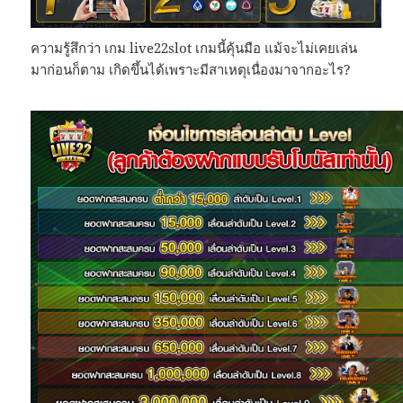
ความรู้สึกว่า เกม live22slot เกมนี้คุ้นมือ แม้จะไม่เคยเล่น
มาก่อนก็ตาม เกิดขึ้นได้เพราะมีสาเหตุเนื่องมาจากอะไร?