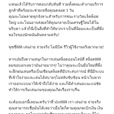
แฟนแล้วได้รับการตอบกลับทันที รวมทั้งคณะทำงานบริการ
ลูกค้าที่พร้อมจะช่วยเหลือคุณตลอด 1 วัน
คุณจะไม่พลาดทุกจังหวะสำหรับการชนะรางวัลแจ็คพ็อต
ใหญ่ และโน่นอาจส่งผลให้คุณกลายเป็นเศรษฐีใหม่ได้ใน
พริบตา แล้วก็นี่เป็นสิ่งที่ทำให้พวกเราเป็นที่นิยมและเป็นที่พึง
พอใจของนักพนันล้นหลามครับ!
พุซซี่888 เล่นง่าย จ่ายจริง ไม่มีบิด รีวิวผู้ใช้งานจริงมากมาย!
หากเอ๋ยถึงความสนุกในการเล่นสล็อตออนไลน์ที่ สล็อต888
ผมขอบอกเลยว่ามันง่ายมากๆ! ไม่ว่าคุณจะเป็นมือใหม่ที่พึ่ง
จะฝึกฝนเล่นหรือเป็นเซียนสล็อตที่มีประสบการณ์ ที่นี่มีระบบ
ที่เข้าใจง่ายและเล่นได้สบายๆไม่สลับซับซ้อน หน้าเว็บพวก
เราออกแบบมาให้เข้าถึงได้ง่าย และก็มีคำเสนอแนะแน่ชัด
ทำให้การเริ่มเล่นเกมของคุณเกิดเรื่องราบรื่น
จะต้องบอกนี้เลยนะครับว่าที่ slot888 เรา เล่นง่าย จ่ายจริง
คุณสามารถเชื่อมั่นได้เลยว่าเมื่อใดก็ตามคุณกดเบิกเงิน เงิน