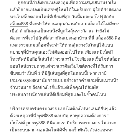
ทุกคนที่กำลังหาแหล่งลงทุนเพื่อความสนุกสนานร่าเริง
แล้วก็อาจแปลงเป็นเศรษฐีใหม่ได้ในพริบตา! ผู้ใดที่กำลังมอง
หาเว็บสล็อตออนไลน์ที่เยี่ยมที่สุด วันนี้ผมจะพาไปรู้จักกับ
สล็อต888
ที่จะทำให้ท่านสนุกสนานกับเกมสล็อตได้ไม่มีทาง
เบื่อ! ถ้าเกิดคุณเป็นคนนึงที่ถูกใจลุ้นรางวัล แต่ว่ายังไม่
ต้องการที่จะไปลุ้นที่สลากกินแบ่งนอกบ้าน ที่นี่ สล็อต888 คือ
แหล่งรวมเกมสล็อตที่จะทำให้ท่านลุ้นรางวัลใหญ่ได้แบบ
สบายๆที่บ้านคุณเอง!ไม่ต้องออกไปไหน เพียงแต่มีเน็ตมี
โทรศัพท์มือถือก็เล่นได้! พวกเราไม่ใช่เพียงแค่เว็บไซต์สล็อต
ออนไลน์ธรรมดาๆแต่พวกเราคือเว็บไซต์ตรงที่ได้รับการ
ชื่นชมว่าเป็นที่ 1 ที่มีผู้เล่นสูงที่สุดในตอนนี้! พวกเรามี
เกมPussy888นานัปการแบบอย่างจากค่ายเกมชั้นแนวหน้า
จำนวนมาก ถึงอย่างไรก็แล้วแต่เพื่อคุณได้สัมผัส
ประสบการณ์การเล่นที่ดีเยี่ยมที่สุดและไม่ซ้ำคนไหน
บริการครบครันครบวงจร แบบไม่ต้องไปหาเล่นที่อื่นๆแล้ว
ด้วยเหตุว่าที่นี่ พุซซี่888 ตอบปัญหาทุกความต้องการ !
เว็บไซต์ pussy888 ที่นี่พวกเรามีบริการครบวงจร ไม่ว่าจะ
เป็นระบบฝาก-ถอนอัตโนมัติที่รวดเร็วทันใจดังส่งแชทหา