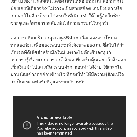
เข้าไปใช้งาน สิ่งที่เห็นได้ชัดในทันทีคือ เกมมีให้เลือกมากไม่
น้อยเลยทีเดียวจริงๆไม่ว่าจะเป็นสายสล็อต เกมยิงปลา หรือ
เกมคาสิโนอื่นๆก็รวมไว้ครบในที่เดียว ทำให้ไม่รู้จักสึกซ้ำๆ
ซากๆและก็สามารถสลับเล่นได้ตามอารมณ์ในทุกวัน
ตอนแรกที่ผมเริ่มเล่นpussy888fun เลือกลองจากโหมด
ทดลองก่อน เพื่อมองระบบรวมทั้งจังหวะของเกม ซึ่งนับได้ว่า
เป็นจุดที่ดีเลิศสำหรับมือใหม่ เพราะไม่ต้องรีบลงทุนก็
สามารถรู้เรื่องแบบการเล่นได้ พอเพียงเริ่มคุ้นเคยแล้วจึงค่อย
เพิ่มเงินเข้าไปเล่นจริง ระบบฝาก–ถอนทำได้ง่าย ใช้เวลาไม่
นาน เงินเข้าออกค่อนข้างเร็ว ที่ตรงนี้ทำให้มีความรู้สึกแน่ใจ
ว่าเป็นแพลตฟอร์มที่ดูแลระบบก้าวหน้า