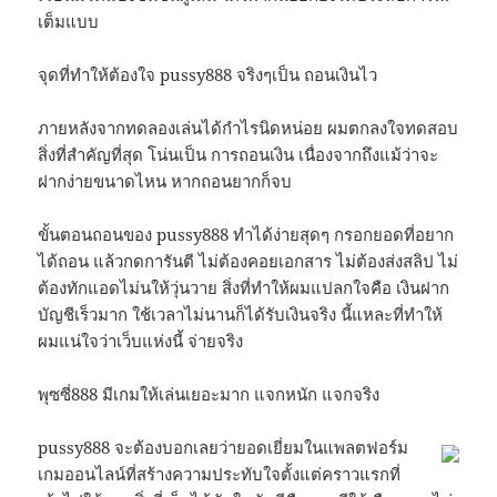
เต็มแบบ
จุดที่ทำให้ต้องใจ pussy888 จริงๆเป็น ถอนเงินไว
ภายหลังจากทดลองเล่นได้กำไรนิดหน่อย ผมตกลงใจทดสอบ
สิ่งที่สำคัญที่สุด โน่นเป็น การถอนเงิน เนื่องจากถึงแม้ว่าจะ
ฝากง่ายขนาดไหน หากถอนยากก็จบ
ขั้นตอนถอนของ pussy888 ทำได้ง่ายสุดๆ กรอกยอดที่อยาก
ได้ถอน แล้วกดการันตี ไม่ต้องคอยเอกสาร ไม่ต้องส่งสลิป ไม่
ต้องทักแอดไม่นให้วุ่นวาย สิ่งที่ทำให้ผมแปลกใจคือ เงินฝาก
บัญชีเร็วมาก ใช้เวลาไม่นานก็ได้รับเงินจริง นี้แหละที่ทำให้
ผมแน่ใจว่าเว็บแห่งนี้ จ่ายจริง
พุซซี่888 มีเกมให้เล่นเยอะมาก แจกหนัก แจกจริง
pussy888 จะต้องบอกเลยว่ายอดเยี่ยมในแพลตฟอร์ม
เกมออนไลน์ที่สร้างความประทับใจตั้งแต่คราวแรกที่