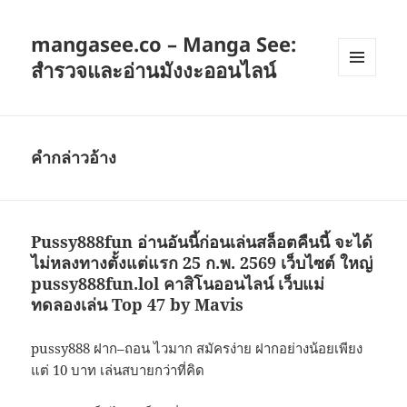
mangasee.co – Manga See:
สำรวจและอ่านมังงะออนไลน์
เมนู
และวิด
เจ็ต
คำกล่าวอ้าง
Pussy888fun อ่านอันนี้ก่อนเล่นสล็อตคืนนี้ จะได้
ไม่หลงทางตั้งแต่แรก 25 ก.พ. 2569 เว็บไซต์ ใหญ่
pussy888fun.lol คาสิโนออนไลน์ เว็บแม่
ทดลองเล่น Top 47 by Mavis
pussy888 ฝาก–ถอน ไวมาก สมัครง่าย ฝากอย่างน้อยเพียง
แต่ 10 บาท เล่นสบายกว่าที่คิด