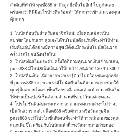
สำคัญที่ทำให้ พุซซี่888 น่าดึงดูดยิ่งขึ้นไปอีก! ไปดูกันเลย
ครับผมว่าที่นี่มีอะไรบ้างที่พร้อมทำให้ทุกการเข้าเล่นของคุณ
คุ้มสุดๆ
1. โบนัสต้อนรับสำหรับสมาชิกใหม่: เมื่อคุณสมัครเป็น
สมาชิกใหม่กับเรา คุณจะได้รับโบนัสต้อนรับที่จะทำให้ท่าน
เริ่มต้นเล่นได้อย่างมีความสุข มีตั้งแม้กระนั้นโบนัสเงินฝาก
ครั้งแรกไปจนถึงฟรีสปิน!
2. โบนัสเติมเงินประจำ: ครั้งใดก็ตามคุณฝากเงินเข้ามาเล่น,
puss888 มีโบนัสเพิ่มเงินมาให้! อย่างเช่นฝาก 150 รับ 300 !
3. โบนัสคืนเงิน: เนื่องจากพวกเรารู้ดีว่าไม่มีใครชนะทุกครั้ง
ที่ pussy888fun พวกเรามีโบนัสคืนเงินที่สามารถจะช่วยให้
คุณรู้สึกสบายใจมากขึ้นเรื่อยๆ เมื่อเล่นแล้วแพ้ เราจะคืนเงิน
ให้ท่านเป็นเปอร์เซ็นต์ตามจำนวนที่ระบุ! ในแต่ละตอน
4. โปรโมชั่นพิเศษตามเทศกาล: ตามเทศกาลต่างๆไม่ว่าจะ
เป็นวันสงกรานต์,
สล็อต888
คริสต์มาส หรือวันตรุษจีน,
puss888 จะมีโปรโมชั่นพิเศษที่จะทำให้การเล่นเกมของคุณ
สนุกเพิ่มขึ้น พร้อมรับโบนัสแล้วก็รางวัลมากมายก่ายกอง!