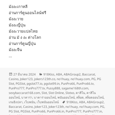
มังงะเกาหลี
อ่านการ์ตูนออนไลน์ฟรี
มังงะวาย
มังงะญี่ปุ่น
มังงะวายแปลไทย
อ่าน มั ง งะ ต่างโลก
อ่านการ์ตูนญี่ปุ่น
มังงะจีน
…
เขียน
หมวด
27 มีนาคม 2024
918Kiss
,
ABA
,
ABAGroup2
,
Baccarat
,
เมื่อ
หมู่
Casino
,
Joker123
,
jokers123th.co
,
no1huay
,
no1huay.com
,
PG
,
PG
Slot
,
PGSlot
,
pgslot77.io
,
pgslot99.in
,
PunPro66
,
PunPro66.tv
,
PunPro777
,
PunPro777.tv
,
Pussy888
,
sagame168th.com
,
sexybaccarat168.com
,
Slot
,
Slot Online
,
Slotxo
,
คาสิโน
,
คาสิโน
ออนไลน์
,
บาคาร่า
,
บาคาร่าออนไลน์
,
พนันออนไลน์
,
สล็อต
,
สล็อตออนไลน์
,
ป้าย
เกมยิงปลา
,
เว็บพนัน
,
เว็บพนันออนไลน์
918Kiss
,
ABA
,
ABAGroup2
,
กำกับ
Baccarat
,
Casino
,
Joker123
,
Joker123th
,
no1huay
,
no1huay.com
,
PG
,
PG Slot
,
PGSlot
,
PunPro66
,
PunPro66.in
,
PunPro777
,
PunPro777.in
,