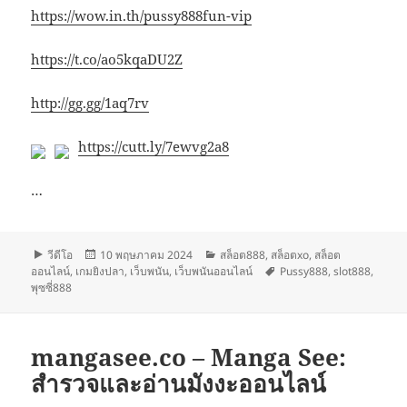
https://wow.in.th/pussy888fun-vip
https://t.co/ao5kqaDU2Z
http://gg.gg/1aq7rv
https://cutt.ly/7ewvg2a8
…
รูป
เขียน
หมวด
วีดีโอ
10 พฤษภาคม 2024
สล็อต888
,
สล็อตxo
,
สล็อต
แบบ
เมื่อ
หมู่
ป้าย
ออนไลน์
,
เกมยิงปลา
,
เว็บพนัน
,
เว็บพนันออนไลน์
Pussy888
,
slot888
,
เรื่อง
กำกับ
พุซซี่888
mangasee.co – Manga See:
สำรวจและอ่านมังงะออนไลน์